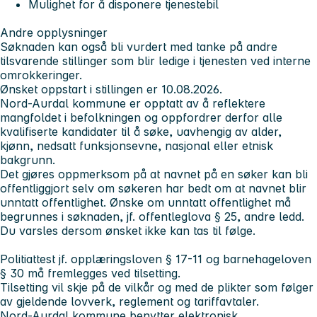
Mulighet for å disponere tjenestebil
Andre opplysninger
Søknaden kan også bli vurdert med tanke på andre
tilsvarende stillinger
som blir ledige
i tjenesten ved interne
omrokkeringer.
Ønsket oppstart i stillingen er 10.08.2026.
Nord-Aurdal kommune er opptatt av å reflektere
mangfoldet i befolkningen og oppfordrer derfor alle
kvalifiserte kandidater til å søke, uavhengig av alder,
kjønn, nedsatt funksjonsevne, nasjonal eller etnisk
bakgrunn.
Det gjøres oppmerksom på at navnet på en søker kan bli
offentliggjort selv om søkeren har bedt om at navnet blir
unntatt offentlighet. Ønske om unntatt offentlighet må
begrunnes i søknaden, jf. offentleglova § 25, andre ledd.
Du varsles dersom ønsket ikke kan tas til følge.
Politiattest jf. opplæringsloven § 17-11 og barnehageloven
§ 30 må fremlegges ved tilsetting.
Tilsetting vil skje på de vilkår og med de plikter som følger
av gjeldende lovverk, reglement og tariffavtaler.
Nord-Aurdal kommune benytter elektronisk