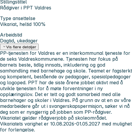
Stillingstittel
Rådgiver i PPT Valdres
Type ansettelse
Vikariat, heltid 100%
Arbeidstid
Dagtid, ukedager
Vis flere detaljer
PP-tjenesten for Valdres er en interkommunal tjeneste for
de seks Valdreskommunene. Tjenesten har fokus på
barnets beste, tidlig innsats, inkludering og god
samhandling med barnehage og skole. Teamet er fagsterkt
og kompetent, bestående av pedagoger, spesialpedagoger
og logoped. PPT har de siste årene jobbet aktivt med å
utvikle tjenesten for å møte forventninger i ny
opplæringslov. Det er tett og godt samarbeid med alle
barnehager og skoler i Valdres. På grunn av at en av våre
medarbeidere går ut i svangerskapspermisjon, søker vi nå
deg som er nysgjerrig på jobben som PP-rådgiver.
Vikariatet gjelder rådgiverjobb på skoleområdet.
Vikariatets varighet er 10.08.2026-01.05.2027 med mulighet
for forlengelse.