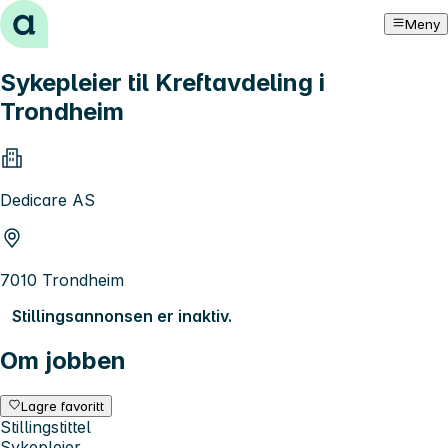
Hopp til innhold
Meny
Sykepleier til Kreftavdeling i
Trondheim
Dedicare AS
7010 Trondheim
Stillingsannonsen er inaktiv.
Om jobben
Lagre favoritt
Stillingstittel
Sykepleier