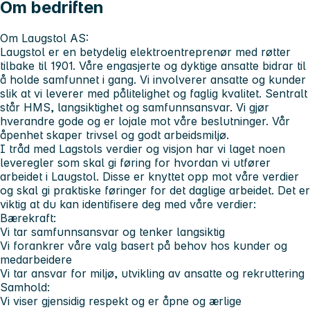
Om bedriften
Om Laugstol AS:
Laugstol er en betydelig elektroentreprenør med røtter
tilbake til 1901. Våre engasjerte og dyktige ansatte bidrar til
å holde samfunnet i gang. Vi involverer ansatte og kunder
slik at vi leverer med pålitelighet og faglig kvalitet. Sentralt
står HMS, langsiktighet og samfunnsansvar. Vi gjør
hverandre gode og er lojale mot våre beslutninger. Vår
åpenhet skaper trivsel og godt arbeidsmiljø.
I tråd med Lagstols verdier og visjon har vi laget noen
leveregler som skal gi føring for hvordan vi utfører
arbeidet i Laugstol. Disse er knyttet opp mot våre verdier
og skal gi praktiske føringer for det daglige arbeidet. Det er
viktig at du kan identifisere deg med våre verdier:
Bærekraft:
Vi tar samfunnsansvar og tenker langsiktig
Vi forankrer våre valg basert på behov hos kunder og
medarbeidere
Vi tar ansvar for miljø, utvikling av ansatte og rekruttering
Samhold:
Vi viser gjensidig respekt og er åpne og ærlige