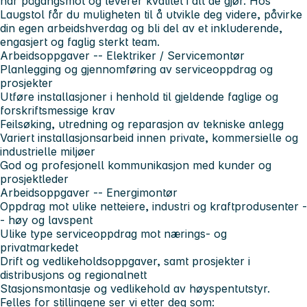
har pågangsmot og leverer kvalitet i alt de gjør. Hos
Laugstol får du muligheten til å utvikle deg videre, påvirke
din egen arbeidshverdag og bli del av et inkluderende,
engasjert og faglig sterkt team.
Arbeidsoppgaver -- Elektriker / Servicemontør
Planlegging og gjennomføring av serviceoppdrag og
prosjekter
Utføre installasjoner i henhold til gjeldende faglige og
forskriftsmessige krav
Feilsøking, utredning og reparasjon av tekniske anlegg
Variert installasjonsarbeid innen private, kommersielle og
industrielle miljøer
God og profesjonell kommunikasjon med kunder og
prosjektleder
Arbeidsoppgaver -- Energimontør
Oppdrag mot ulike netteiere, industri og kraftprodusenter -
- høy og lavspent
Ulike type serviceoppdrag mot nærings- og
privatmarkedet
Drift og vedlikeholdsoppgaver, samt prosjekter i
distribusjons og regionalnett
Stasjonsmontasje og vedlikehold av høyspentutstyr.
Felles for stillingene ser vi etter deg som: