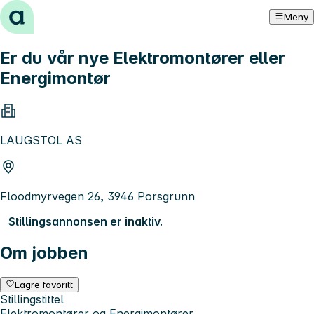
Hopp til innhold
Meny
Er du vår nye Elektromontører eller
Energimontør
LAUGSTOL AS
Floodmyrvegen 26, 3946 Porsgrunn
Stillingsannonsen er inaktiv.
Om jobben
Lagre favoritt
Stillingstittel
Elektromontører og Energimontører