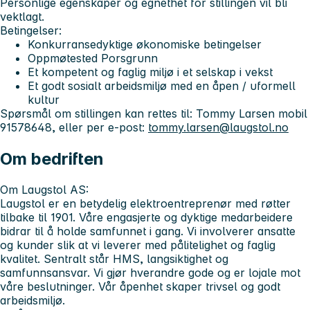
Personlige egenskaper og egnethet for stillingen vil bli
vektlagt.
Betingelser:
Konkurransedyktige økonomiske betingelser
Oppmøtested Porsgrunn
Et kompetent og faglig miljø i et selskap i vekst
Et godt sosialt arbeidsmiljø med en åpen / uformell
kultur
Spørsmål om stillingen kan rettes til: Tommy Larsen mobil
91578648, eller per e-post:
tommy.larsen@laugstol.no
Om bedriften
Om Laugstol AS:
Laugstol er en betydelig elektroentreprenør med røtter
tilbake til 1901. Våre engasjerte og dyktige medarbeidere
bidrar til å holde samfunnet i gang. Vi involverer ansatte
og kunder slik at vi leverer med pålitelighet og faglig
kvalitet. Sentralt står HMS, langsiktighet og
samfunnsansvar. Vi gjør hverandre gode og er lojale mot
våre beslutninger. Vår åpenhet skaper trivsel og godt
arbeidsmiljø.