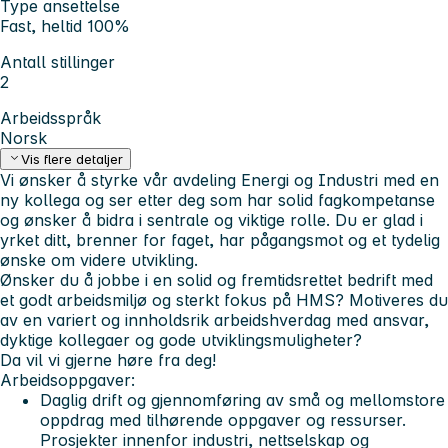
Type ansettelse
Fast, heltid 100%
Antall stillinger
2
Arbeidsspråk
Norsk
Vis flere detaljer
Vi ønsker å styrke vår avdeling
Energi og Industri
med en
ny kollega og ser etter deg som har solid fagkompetanse
og ønsker å bidra i sentrale og viktige rolle. Du er glad i
yrket ditt, brenner for faget, har pågangsmot og et tydelig
ønske om videre utvikling.
Ønsker du å jobbe i en solid og fremtidsrettet bedrift med
et godt arbeidsmiljø og sterkt fokus på HMS? Motiveres du
av en variert og innholdsrik arbeidshverdag med ansvar,
dyktige kollegaer og gode utviklingsmuligheter?
Da vil vi gjerne høre fra deg!
Arbeidsoppgaver:
Daglig drift og gjennomføring av små og mellomstore
oppdrag med tilhørende oppgaver og ressurser.
Prosjekter innenfor industri, nettselskap og