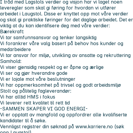
I tråd med Lagstols verdier og visjon har vi laget noen
leveregler som skal gi føring for hvordan vi utfører
arbeidet i Laugstol. Disse er knyttet opp mot våre verdier
og skal gi praktiske føringer for det daglige arbeidet. Det er
viktig at du kan identifisere deg med våre verdier:
Bærekraft:
Vi tar samfunnsansvar og tenker langsiktig
Vi forankrer våre valg basert på behov hos kunder og
medarbeidere
Vi tar ansvar for miljø, utvikling av ansatte og rekruttering
Samhold:
Vi viser gjensidig respekt og er åpne og ærlige
Vi ser og gjør hverandre gode
Vi er lojale mot våre beslutninger
Vi har oppmerksomhet på trivsel og godt arbeidsmiljø
Stolt og pålitelig fagleverandør:
Vi har alltid HMS i fokus
Vi leverer rett kvalitet til rett tid
-SAMMEN SKAPER VI GOD ENERGI-
Vi er opptatt av mangfold og oppfordrer alle kvalifiserte
kandidater til å søke.
Vennligst registrer din søknad på www.karriere.no (søk
opp Laugstol)