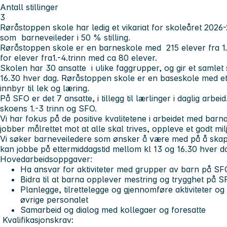
Antall stillinger
3
Røråstoppen skole har ledig et vikariat for skoleåret 2026-20
som barneveileder i 50 % stilling.
Røråstoppen skole er en barneskole med 215 elever fra 1.-7
for elever fra1.-4.trinn med ca 80 elever.
Skolen har 30 ansatte i ulike faggrupper, og gir et samlet 
16.30 hver dag. Røråstoppen skole er en baseskole med et
innbyr til lek og læring.
På SFO er det 7 ansatte, i tillegg til lærlinger i daglig arbe
skoens 1.-3 trinn og SFO.
Vi har fokus på de positive kvalitetene i arbeidet med barna
jobber målrettet mot at alle skal trives, oppleve et godt mi
Vi søker barneveiledere som ønsker å være med på å ska
kan jobbe på ettermiddagstid mellom kl 13 og 16.30 hver 
Hovedarbeidsoppgaver:
Ha ansvar for aktiviteter med grupper av barn på SF
Bidra til at barna opplever mestring og trygghet på 
Planlegge, tilrettelegge og gjennomføre aktiviteter og
øvrige personalet
Samarbeid og dialog med kollegaer og foresatte
Kvalifikasjonskrav: