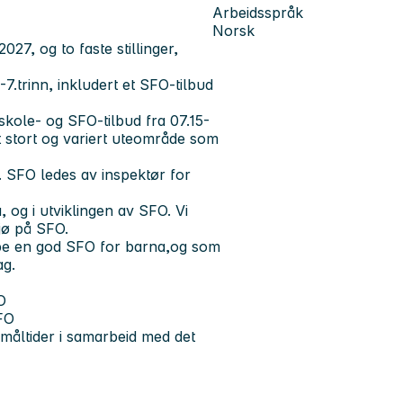
Arbeidsspråk
Norsk
27, og to faste stillinger,
.trinn, inkludert et SFO-tilbud
skole- og SFO-tilbud fra 07.15-
 stort og variert uteområde som
id. SFO ledes av inspektør for
, og i utviklingen av SFO. Vi
ljø på SFO.
pe en god SFO for barna,og som
dag.
O
SFO
 måltider i samarbeid med det