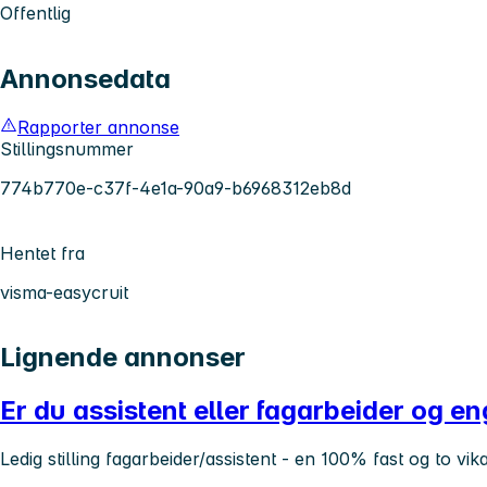
Offentlig
Annonsedata
Rapporter annonse
Stillingsnummer
774b770e-c37f-4e1a-90a9-b6968312eb8d
Hentet fra
visma-easycruit
Lignende annonser
Er du assistent eller fagarbeider og e
Ledig stilling fagarbeider/assistent - en 100% fast og to vi