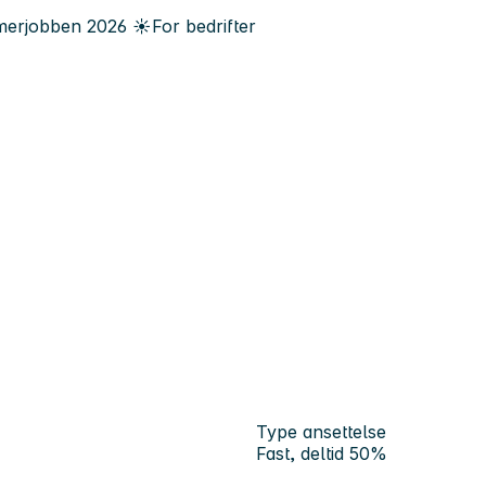
erjobben
2026
☀️
For bedrifter
Type ansettelse
Fast, deltid 50%