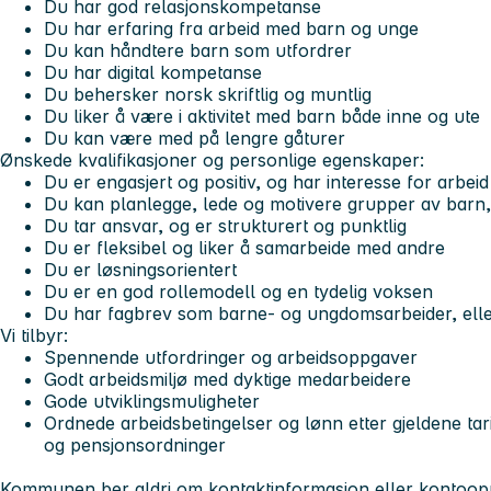
Du har god relasjonskompetanse
Du har erfaring fra arbeid med barn og unge
Du kan håndtere barn som utfordrer
Du har digital kompetanse
Du behersker norsk skriftlig og muntlig
Du liker å være i aktivitet med barn både inne og ute
Du kan være med på lengre gåturer
Ønskede kvalifikasjoner og personlige egenskaper:
Du er engasjert og positiv, og har interesse for arbe
Du kan planlegge, lede og motivere grupper av barn, 
Du tar ansvar, og er strukturert og punktlig
Du er fleksibel og liker å samarbeide med andre
Du er løsningsorientert
Du er en god rollemodell og en tydelig voksen
Du har fagbrev som barne- og ungdomsarbeider, elle
Vi tilbyr:
Spennende utfordringer og arbeidsoppgaver
Godt arbeidsmiljø med dyktige medarbeidere
Gode utviklingsmuligheter
Ordnede arbeidsbetingelser og lønn etter gjeldene tar
og pensjonsordninger
Kommunen ber aldri om kontaktinformasjon eller kontooppl