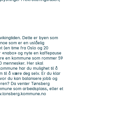
ikingtiden. Dette er byen som
 noe som er en uslåelig
t (en time fra Oslo og 20
for «nabo» og nyte en kaffepause
 bare en kommune som rommer 59
00 mennesker. Her skal
kommune har du mulighet til å
m til å være deg selv. Er du klar
hvor du kan balansere jobb og
 døren? Da venter Tønsberg
mune som arbeidsplass, eller et
/www.tonsberg.kommune.no