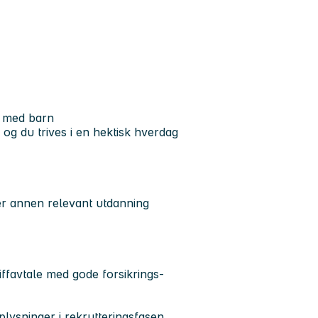
id med barn
og du trives i en hektisk hverdag
r annen relevant utdanning
iffavtale med gode forsikrings-
ysninger i rekrutteringsfasen,