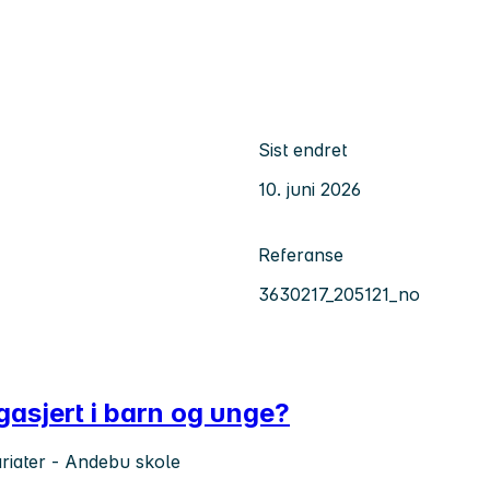
Sist endret
10. juni 2026
Referanse
3630217_205121_no
ngasjert i barn og unge?
kariater - Andebu skole