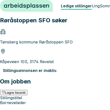
Hopp til innhold
Ledige stillinger
Ung
Somm
Røråstoppen SFO søker
Tønsberg kommune Røråstoppen SFO
Kåpeveien 103, 3174 Revetal
Stillingsannonsen er inaktiv.
Om jobben
Lagre favoritt
Stillingstittel
Barneveileder