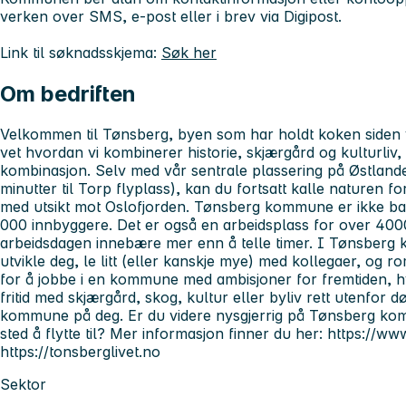
verken over SMS, e-post eller i brev via Digipost.
Link til søknadsskjema:
Søk her
Om bedriften
Velkommen til Tønsberg, byen som har holdt koken siden v
vet hvordan vi kombinerer historie, skjærgård og kulturliv,
kombinasjon. Selv med vår sentrale plassering på Østlande
minutter til Torp flyplass), kan du fortsatt kalle naturen 
med utsikt mot Oslofjorden. Tønsberg kommune er ikke
000 innbyggere. Det er også en arbeidsplass for over 40
arbeidsdagen innebære mer enn å telle timer. I Tønsberg 
utvikle deg, le litt (eller kanskje mye) med kollegaer, og ro
for å jobbe i en kommune med ambisjoner for fremtiden, 
fritid med skjærgård, skog, kultur eller byliv rett utenfor
kommune på deg. Er du videre nysgjerrig på Tønsberg kom
sted å flytte til? Mer informasjon finner du her: https:/
https://tonsberglivet.no
Sektor