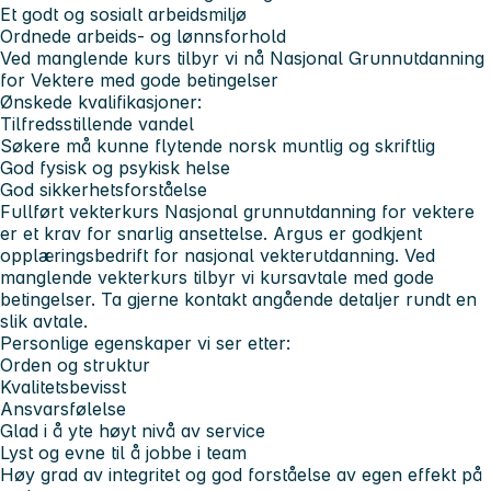
Et godt og sosialt arbeidsmiljø
Ordnede arbeids- og lønnsforhold
Ved manglende kurs tilbyr vi nå Nasjonal Grunnutdanning
for Vektere med gode betingelser
Ønskede kvalifikasjoner:
Tilfredsstillende vandel
Søkere må kunne flytende norsk muntlig og skriftlig
God fysisk og psykisk helse
God sikkerhetsforståelse
Fullført vekterkurs
Nasjonal grunnutdanning for vektere
er et krav for snarlig ansettelse. Argus er godkjent
opplæringsbedrift for nasjonal vekterutdanning. Ved
manglende vekterkurs tilbyr vi kursavtale med gode
betingelser. Ta gjerne kontakt angående detaljer rundt en
slik avtale.
Personlige egenskaper vi ser etter:
Orden og struktur
Kvalitetsbevisst
Ansvarsfølelse
Glad i å yte høyt nivå av service
Lyst og evne til å jobbe i team
Høy grad av integritet og god forståelse av egen effekt på