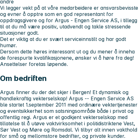
andre
Vi legger vekt på at våre medarbeidere er ansvarsbevisste
og evner å opptre som en god representant for
oppdragsgivere og for Argus - Engen Service AS, i tillegg
til at du må være positiv, utadvendt og takle stressende
situasjoner godt.
Det er viktig at du er svært serviceinnstilt og har godt
humør.
Dersom dette høres interessant ut og du mener å inneha
de forespurte kvalifikasjonene, ønsker vi å høre fra deg!
Ansettelser foretas løpende.
Om bedriften
Argus finner du der det skjer i Bergen! Et dynamisk og
handlekraftig vekterselskap! Argus -- Engen Service AS
ble startet 1.september 2011 med ordinære vektertjenester
og eventsikkerhet som satsningsområde både i privat og
offentlig regi. Argus er et godkjent vekterselskap med
tillatelse til å utøve vaktvirksomhet i politidistriktene Vest,
Sør Vest og Møre og Romsdal. Vi tilbyr alt innen vakthold
for små og mellomstore bedrifter, og private kunder.