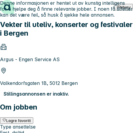
Denne informasjonen er hentet ut av kunstig intelligens
Hopp til innhold
Meny
for å hjelpe deg å finne relevante jobber. I noen få tilfeller
kan det være feil, så husk å sjekke hele annonsen.
Vekter til uteliv, konserter og festivaler
i Bergen
Argus - Engen Service AS
Valkendorfsgaten 1B, 5012 Bergen
Stillingsannonsen er inaktiv.
Om jobben
Lagre favoritt
Type ansettelse
Fast, deltid