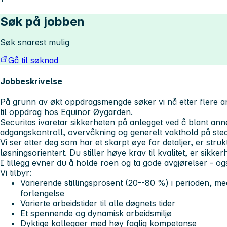
Søk på jobben
Søk snarest mulig
Gå til søknad
Jobbeskrivelse
På grunn av økt oppdragsmengde søker vi nå etter flere an
til oppdrag hos Equinor Øygarden.
Securitas ivaretar sikkerheten på anlegget ved å blant ann
adgangskontroll, overvåkning og generelt vakthold på sted
Vi ser etter deg som har et skarpt øye for detaljer, er struk
løsningsorientert. Du stiller høye krav til kvalitet, er sikke
I tillegg evner du å holde roen og ta gode avgjørelser - o
Vi tilbyr:
Varierende stillingsprosent (20--80 %) i perioden, m
forlengelse
Varierte arbeidstider til alle døgnets tider
Et spennende og dynamisk arbeidsmiljø
Dyktige kollegaer med høy faglig kompetanse