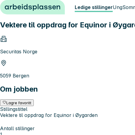
Hopp til innhold
Ledige stillinger
Ung
Somm
Vektere til oppdrag for Equinor i Øyga
Securitas Norge
5059 Bergen
Om jobben
Lagre favoritt
Stillingstittel
Vektere til oppdrag for Equinor i Øygarden
Antall stillinger
1