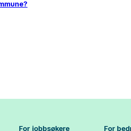
kommune?
For jobbsøkere
For bedr