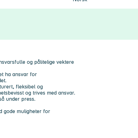
svarsfulle og pålitelige vektere
et ha ansvar for
et.
turert, fleksibel og
rhetsbevisst og trives med ansvar.
gså under press.
ed gode muligheter for