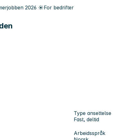
erjobben
2026
☀️
For bedrifter
rden
Type ansettelse
Fast, deltid
Arbeidsspråk
Norsk