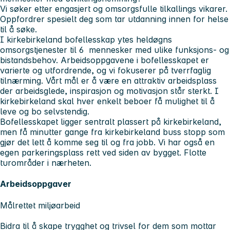
Vi søker etter engasjert og omsorgsfulle tilkallings vikarer.
Oppfordrer spesielt deg som tar utdanning innen for helse
til å søke.
I kirkebirkeland bofellesskap ytes heldøgns
omsorgstjenester til 6 mennesker med ulike funksjons- og
bistandsbehov. Arbeidsoppgavene i bofellesskapet er
varierte og utfordrende, og vi fokuserer på tverrfaglig
tilnærming. Vårt mål er å være en attraktiv arbeidsplass
der arbeidsglede, inspirasjon og motivasjon står sterkt. I
kirkebirkeland skal hver enkelt beboer få mulighet til å
leve og bo selvstendig.
Bofellesskapet ligger sentralt plassert på kirkebirkeland,
men få minutter gange fra kirkebirkeland buss stopp som
gjør det lett å komme seg til og fra jobb. Vi har også en
egen parkeringsplass rett ved siden av bygget. Flotte
turområder i nærheten.
Arbeidsoppgaver
Målrettet miljøarbeid
Bidra til å skape trygghet og trivsel for dem som mottar