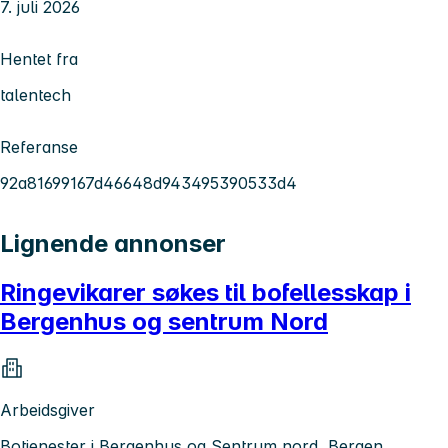
7. juli 2026
Hentet fra
talentech
Referanse
92a81699167d46648d943495390533d4
Lignende annonser
Ringevikarer søkes til bofellesskap i
Bergenhus og sentrum Nord
Arbeidsgiver
Botjenester i Bergenhus og Sentrum nord, Bergen