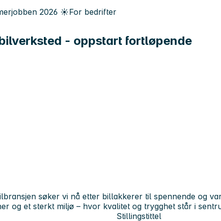
erjobben
2026
☀️
For bedrifter
 bilverksted - oppstart fortløpende
lbransjen søker vi nå etter billakkerer til spennende og va
r og et sterkt miljø – hvor kvalitet og trygghet står i sentr
Stillingstittel