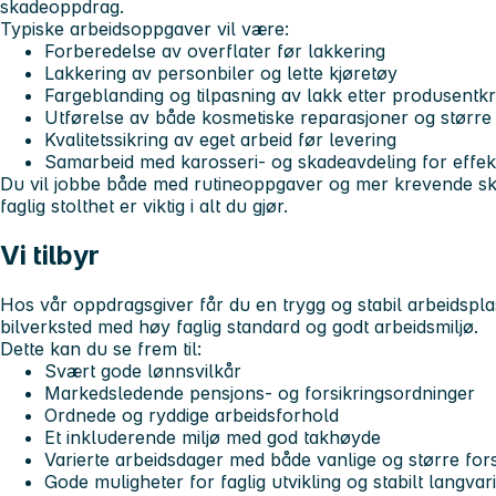
skadeoppdrag.
Typiske arbeidsoppgaver vil være:
Forberedelse av overflater før lakkering
Lakkering av personbiler og lette kjøretøy
Fargeblanding og tilpasning av lakk etter produsentk
Utførelse av både kosmetiske reparasjoner og større 
Kvalitetssikring av eget arbeid før levering
Samarbeid med karosseri- og skadeavdeling for effekt
Du vil jobbe både med rutineoppgaver og mer krevende sk
faglig stolthet er viktig i alt du gjør.
Vi tilbyr
Hos vår oppdragsgiver får du en trygg og stabil arbeidsplas
bilverksted med høy faglig standard og godt arbeidsmiljø.
Dette kan du se frem til:
Svært gode lønnsvilkår
Markedsledende pensjons- og forsikringsordninger
Ordnede og ryddige arbeidsforhold
Et inkluderende miljø med god takhøyde
Varierte arbeidsdager med både vanlige og større for
Gode muligheter for faglig utvikling og stabilt langva