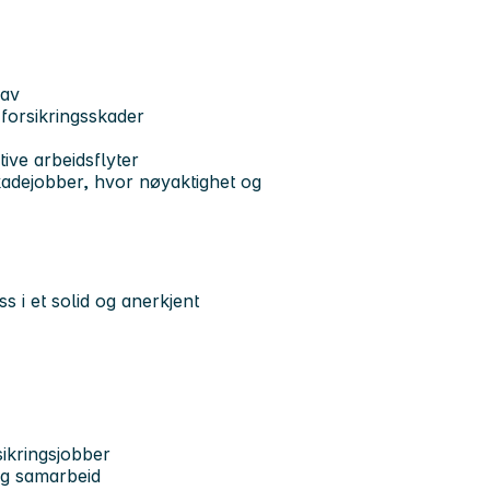
rav
forsikringsskader
ive arbeidsflyter
adejobber, hvor nøyaktighet og
s i et solid og anerkjent
sikringsjobber
rig samarbeid