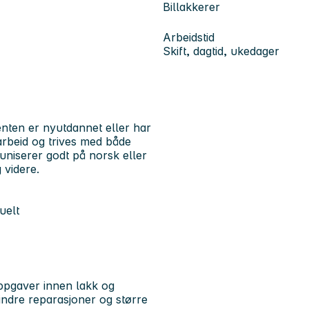
Billakkerer
Arbeidstid
Skift, dagtid, ukedager
enten er nyutdannet eller har
 arbeid og trives med både
niserer godt på norsk eller
g videre.
uelt
ppgaver innen lakk og
indre reparasjoner og større