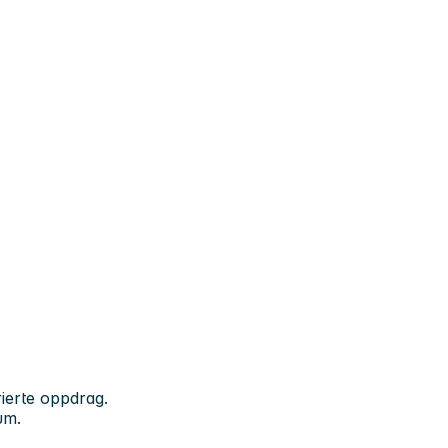
rierte oppdrag.
um.