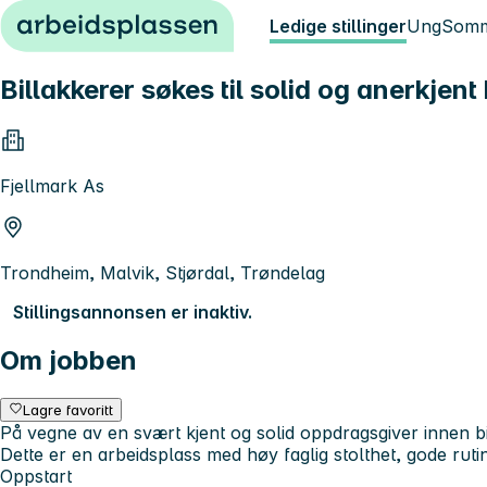
Hopp til innhold
Ledige stillinger
Ung
Somm
Billakkerer søkes til solid og anerkjent
Fjellmark As
Trondheim, Malvik, Stjørdal, Trøndelag
Stillingsannonsen er inaktiv.
Om jobben
Lagre favoritt
På vegne av en svært kjent og solid oppdragsgiver innen bi
Dette er en arbeidsplass med høy faglig stolthet, gode rutine
Oppstart