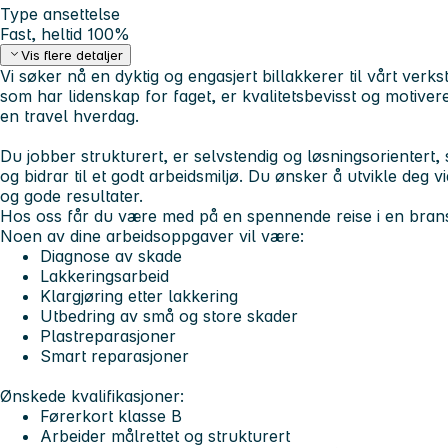
Type ansettelse
Fast, heltid 100%
Vis flere detaljer
Vi søker nå en dyktig og engasjert billakkerer til vårt verks
som har lidenskap for faget, er kvalitetsbevisst og motivere
en travel hverdag.
Du jobber strukturert, er selvstendig og løsningsorientert, 
og bidrar til et godt arbeidsmiljø. Du ønsker å utvikle deg v
og gode resultater.
Hos oss får du være med på en spennende reise i en bransje
Noen av dine arbeidsoppgaver vil være:
Diagnose av skade
Lakkeringsarbeid
Klargjøring etter lakkering
Utbedring av små og store skader
Plastreparasjoner
Smart reparasjoner
Ønskede kvalifikasjoner:
Førerkort klasse B
Arbeider målrettet og strukturert