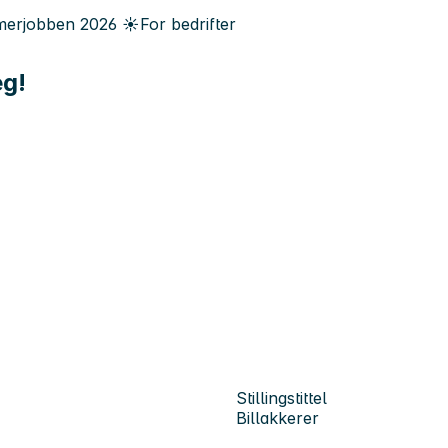
erjobben
2026
☀️
For bedrifter
eg!
Stillingstittel
Billakkerer