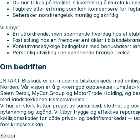
Du har fokus på kvalitet, sikkerhet og å ivareta kun
Fagbrev eller erfaring som kan kompensere for fagb
Behersker norsk/engelsk muntlig og skriftlig
Vi tilbyr:
En utfordrende, men spennende hverdag hos et etabl
Fast stilling hos en fremoverlent aktør i bilskadebran
Konkurransedyktige betingelser med bonusbasert lø
Personlig utvikling i en spennende bransje i vekst
Om bedriften
INTAKT Bilskade
er en moderne bilskadekjede med ambisj
Norden. Vår visjon er å gi <<en god opplevelse i uhellet>>.
Steen Detalj, MyCar Group og MotorTrade Holding, og bes
med landsdekkende tilstedeværelse.
Vi har en sterk kultur preget av samarbeid, stolthet og utvi
nytenkning og lagånd. Vi tilbyr trygge og effektive reparas
kollisjonsskader for både privat- og bedriftsmarkedet -- u
forsikringsselskap.
Sektor