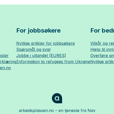
For jobbsøkere
For bedr
Nyttige artikler for jobbsøkere
Vilkår og ret
Spørsmål og svar
Hjelp til inn
sler
Jobbe i utlandet (EURES)
Overføre a
erklæring
Information to refugees from Ukraine
Nyttige artik
sen.no
arbeidsplassen.no
– en tjeneste fra Nav