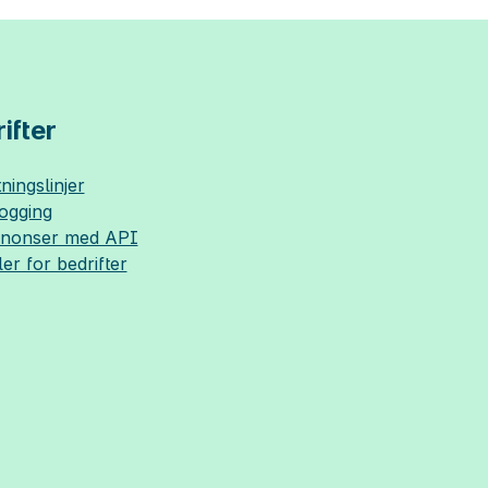
ifter
ningslinjer
logging
nnonser med API
ler for bedrifter