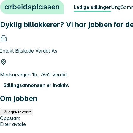
Hopp til innhold
Ledige stillinger
Ung
Somm
Dyktig billakkerer? Vi har jobben for d
Intakt Bilskade Verdal As
Merkurvegen 1b, 7652 Verdal
Stillingsannonsen er inaktiv.
Om jobben
Lagre favoritt
Oppstart
Etter avtale