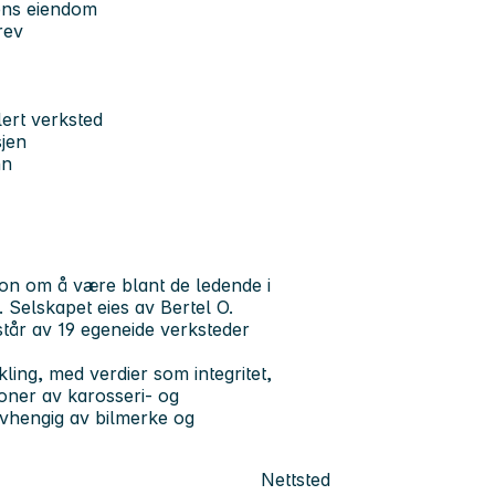
dens eiendom
rev
ert verksted
sjen
nn
on om å være blant de ledende i
 Selskapet eies av Bertel O.
tår av 19 egeneide verksteder
kling, med verdier som integritet,
joner av karosseri- og
avhengig av bilmerke og
Nettsted