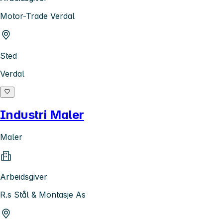
Motor-Trade Verdal
Sted
Verdal
Industri Maler
Maler
Arbeidsgiver
R.s Stål & Montasje As