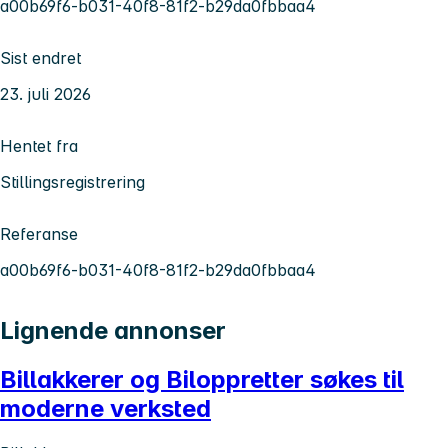
a00b69f6-b031-40f8-81f2-b29da0fbbaa4
Sist endret
23. juli 2026
Hentet fra
Stillingsregistrering
Referanse
a00b69f6-b031-40f8-81f2-b29da0fbbaa4
Lignende annonser
Billakkerer og Biloppretter søkes til
moderne verksted