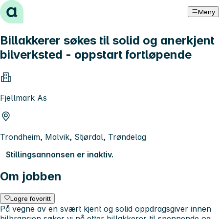
Hopp til innhold
Meny
Billakkerer søkes til solid og anerkjent
bilverksted - oppstart fortløpende
Fjellmark As
Trondheim, Malvik, Stjørdal, Trøndelag
Stillingsannonsen er inaktiv.
Om jobben
Lagre favoritt
På vegne av en svært kjent og solid oppdragsgiver innen
bilbransjen søker vi nå etter billakkerer til spennende og