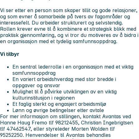
Vi ser etter en person som skaper tillit og gode relasjoner,
og som evner å samarbeide på tvers av fagområder og
interessefelt. Du arbeider strukturert og selvstendig.
Rollen krever evne til å kombinere et strategisk blikk med
praktisk gjennomføring, og vi tror du motiveres av å bidra i
en organisasjon med et tydelig samfunnsoppdrag.
Vi tilbyr
En sentral lederrolle i en organisasjon med et viktig
samfunnsoppdrag
En variert arbeidshverdag med stor bredde i
oppgaver og ansvar
Mulighet til å påvirke utviklingen av en viktig
kulturinstitusjon i regionen
Et faglig sterkt og engasjert arbeidsmiljø
Lønn og øvrige betingelser etter avtale
For mer informasjon om stillingen, kontakt Avantas ved
Hanne Haug Fremo tlf 98212455, Christian Ingebrigtsen
tlf 47462547, eller styreleder Morten Wolden tlf
95252250. Henvendelser til Avantas behandles