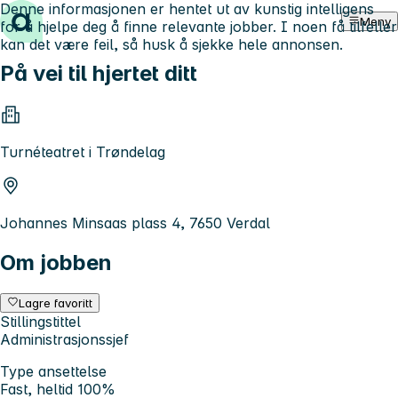
Denne informasjonen er hentet ut av kunstig intelligens
Hopp til innhold
Meny
for å hjelpe deg å finne relevante jobber. I noen få tilfeller
kan det være feil, så husk å sjekke hele annonsen.
På vei til hjertet ditt
Turnéteatret i Trøndelag
Johannes Minsaas plass 4, 7650 Verdal
Om jobben
Lagre favoritt
Stillingstittel
Administrasjonssjef
Type ansettelse
Fast, heltid 100%