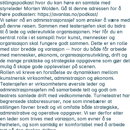
stillingspodkast hvor du kan høre en samtale med
styreleder Morten Wolden. Gå til denne adressen for å
høre podkasten: https://avantas.no/podkast/
Vi søker nå en administrasjonssjef som ønsker å være med
på denne reisen. Sammen med teatersjefen skal du bidra
til å lede og videreutvikle organisasjonen. Her får du en
sentral rolle i et samspill hvor kunst, mennesker og
organisasjon skal fungere godt sammen. Dette er en rolle
med stor bredde og variasjon -- hvor du både får arbeide
med mennesker, økonomi, organisasjonsutvikling, drift og
de mange praktiske og strategiske oppgavene som gjør det
mulig å skape gode opplevelser på scenen.
Rollen vil kreve en forståelse av dynamikken mellom
kunstnerisk virksomhet, administrasjon og økonomi.
Teatersjefen er virksomhetens øverste leder og
administrasjonssjefen må samarbeide tett og godt om
teatrets samlede drift med vedkommende. Turneteatret har
begrensede stabsressurser, noe som innebærer at
stillingen favner bredt og vil omfatte både strategiske,
administrative og operative oppgaver. Vi ser derfor etter
en leder som trives med variasjon, som evner å se
helheten, og som samtidig er komfortabel med å arbeide