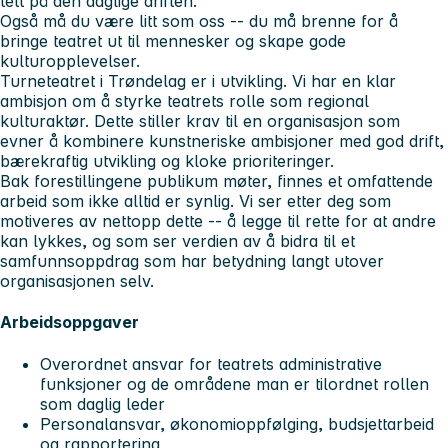
tett på den daglige driften.
Også må du være litt som oss -- du må brenne for å
bringe teatret ut til mennesker og skape gode
kulturopplevelser.
Turneteatret i Trøndelag er i utvikling. Vi har en klar
ambisjon om å styrke teatrets rolle som regional
kulturaktør. Dette stiller krav til en organisasjon som
evner å kombinere kunstneriske ambisjoner med god drift,
bærekraftig utvikling og kloke prioriteringer.
Bak forestillingene publikum møter, finnes et omfattende
arbeid som ikke alltid er synlig. Vi ser etter deg som
motiveres av nettopp dette -- å legge til rette for at andre
kan lykkes, og som ser verdien av å bidra til et
samfunnsoppdrag som har betydning langt utover
organisasjonen selv.
Arbeidsoppgaver
Overordnet ansvar for teatrets administrative
funksjoner og de områdene man er tilordnet rollen
som daglig leder
Personalansvar, økonomioppfølging, budsjettarbeid
og rapportering