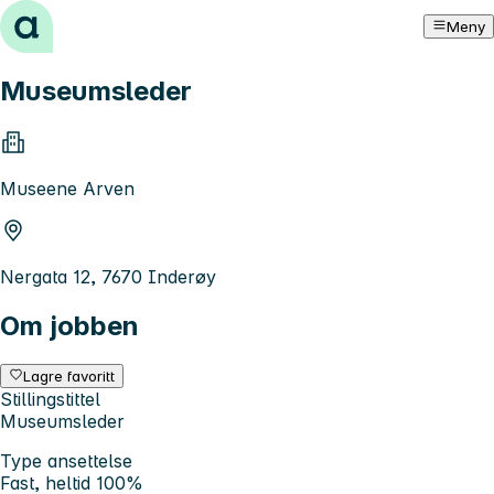
Hopp til innhold
Meny
Museumsleder
Museene Arven
Nergata 12, 7670 Inderøy
Om jobben
Lagre favoritt
Stillingstittel
Museumsleder
Type ansettelse
Fast, heltid 100%