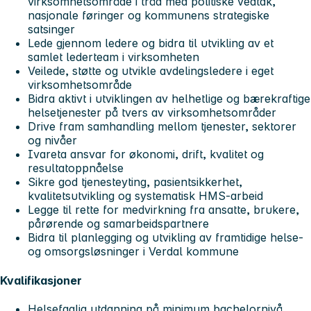
virksomhetsområde i tråd med politiske vedtak,
nasjonale føringer og kommunens strategiske
satsinger
Lede gjennom ledere og bidra til utvikling av et
samlet lederteam i virksomheten
Veilede, støtte og utvikle avdelingsledere i eget
virksomhetsområde
Bidra aktivt i utviklingen av helhetlige og bærekraftige
helsetjenester på tvers av virksomhetsområder
Drive fram samhandling mellom tjenester, sektorer
og nivåer
Ivareta ansvar for økonomi, drift, kvalitet og
resultatoppnåelse
Sikre god tjenesteyting, pasientsikkerhet,
kvalitetsutvikling og systematisk HMS-arbeid
Legge til rette for medvirkning fra ansatte, brukere,
pårørende og samarbeidspartnere
Bidra til planlegging og utvikling av framtidige helse-
og omsorgsløsninger i Verdal kommune
Kvalifikasjoner
Helsefaglig utdanning på minimum bachelornivå