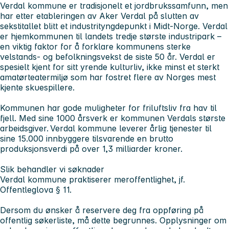
Verdal kommune er tradisjonelt et jordbrukssamfunn, men
har etter etableringen av Aker Verdal på slutten av
sekstitallet blitt et industrityngdepunkt i Midt-Norge. Verdal
er hjemkommunen til landets tredje største industripark –
en viktig faktor for å forklare kommunens sterke
velstands- og befolkningsvekst de siste 50 år. Verdal er
spesielt kjent for sitt yrende kulturliv, ikke minst et sterkt
amatørteatermiljø som har fostret flere av Norges mest
kjente skuespillere.
Kommunen har gode muligheter for friluftsliv fra hav til
fjell. Med sine 1000 årsverk er kommunen Verdals største
arbeidsgiver. Verdal kommune leverer årlig tjenester til
sine 15.000 innbyggere tilsvarende en brutto
produksjonsverdi på over 1,3 milliarder kroner.
Slik behandler vi søknader
Verdal kommune praktiserer meroffentlighet, jf.
Offentleglova § 11.
Dersom du ønsker å reservere deg fra oppføring på
offentlig søkerliste, må dette begrunnes. Opplysninger om