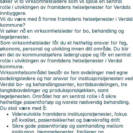
søker vi to virksomhetsledere som vil spille en sentral
rolle i utviklingen av framtidens helsetjenester for Verdals
innbyggere.
Vil du være med å forme framtidens helsetjenester i Verdal
kommune?
Vi søker nå en virksomhetsleder for bo, behandling og
legetjenester.
Som virksomhetsleder får du et helhetlig ansvar for fag,
økonomi, personal og utvikling innen ditt område. Du blir
en del av kommunalsjefens ledergruppe og får en sentral
rolle i utviklingen av framtidens helsetjenester i Verdal
kommune.
Virksomhetsområdet består av fem avdelinger med egne
avdelingsledere og har ansvar for institusjonstjenesten ved
Verdal bo- og behandlingssenter, korttidsavdelingen, tre
langtidsavdelinger og produksjonskjøkken, samt
legetjenesten. Området har en sentral rolle i å sikre
helhetlige pasientforløp og ivareta nødvendig behandling.
Du skal være med å:
Videreutvikle framtidens institusjonstjenester, fokus
på kvalitet, pasientsikkerhet og bærekraftig drift
Sikre gode pasientforløp og samhandling mellom
institusjon, hjemmetjenester, fastleger og