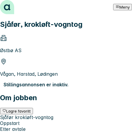
Hopp til innhold
Meny
Sjåfør, krokløft-vogntog
Østbø AS
Vågan, Harstad, Lødingen
Stillingsannonsen er inaktiv.
Om jobben
Lagre favoritt
Sjåfør krokløft-vogntog
Oppstart
Etter avtale