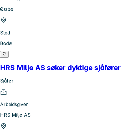
Østbø
Sted
Bodø
HRS Miljø AS søker dyktige sjåfører
Sjåfør
Arbeidsgiver
HRS Miljø AS