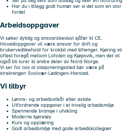
Ser på seg selv som allsidig og liker en utfordring
Har du i tillegg godt humør ser vi det som en stor
fordel
Arbeidsoppgaver
Vi søker dyktig og ansvarsbevisst sjåfør kl CE.
Hovedoppgaver vil være ansvar for drift og
brukervedlikehold for krokbil med tilhenger. Kjøring vil
oftest foregå mellom Lofoten og Kjøpsvik, men det vil
også bli turer til andre deler av Nord-Norge.
Vi ser for oss at stasjoneringssted bør være på
strekningen Svolvær-Lødingen-Harstad.
Vi tilbyr
Lønns- og arbeidsvilkår etter avtale
Utfordrende oppgaver i et trivelig arbeidsmiljø
Spennende bransje i utvikling
Moderne kjøretøy
Kurs og opplæring
Godt arbeidsmiljø med gode arbeidskollegaer