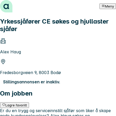
Hopp til innhold
Meny
Yrkessjåfører CE søkes og hjullaster
sjåfør
Alex Haug
Fredesborgveien 9, 8003 Bodø
Stillingsannonsen er inaktiv.
Om jobben
Lagre favoritt
Er du en trygg og serviceinnstilt sjåfør som liker å skape
gode kundeopplevelser? Alex Haug søker en