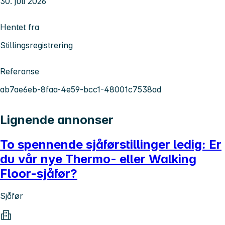
30. juli 2026
Hentet fra
Stillingsregistrering
Referanse
ab7ae6eb-8faa-4e59-bcc1-48001c7538ad
Lignende annonser
To spennende sjåførstillinger ledig: Er
du vår nye Thermo- eller Walking
Floor-sjåfør?
Sjåfør