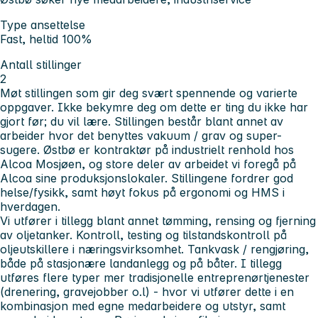
Type ansettelse
Fast, heltid 100%
Antall stillinger
2
Møt stillingen som gir deg svært spennende og varierte
oppgaver. Ikke bekymre deg om dette er ting du ikke har
gjort før; du vil lære. Stillingen består blant annet av
arbeider hvor det benyttes vakuum / grav og super-
sugere. Østbø er kontraktør på industrielt renhold hos
Alcoa Mosjøen, og store deler av arbeidet vi foregå på
Alcoa sine produksjonslokaler. Stillingene fordrer god
helse/fysikk, samt høyt fokus på ergonomi og HMS i
hverdagen.
Vi utfører i tillegg blant annet tømming, rensing og fjerning
av oljetanker. Kontroll, testing og tilstandskontroll på
oljeutskillere i næringsvirksomhet. Tankvask / rengjøring,
både på stasjonære landanlegg og på båter. I tillegg
utføres flere typer mer tradisjonelle entreprenørtjenester
(drenering, gravejobber o.l) - hvor vi utfører dette i en
kombinasjon med egne medarbeidere og utstyr, samt