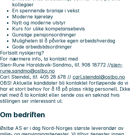
kollegaer
En spennende bransje i vekst
Moderne kjøretøy
Nytt og moderne utstyr
Kurs for ulike kompetansebevis
Gunstige pensjonsordninger
Muligheten til å påvirke egen arbeidshverdag
Gode arbeidstidsordninger
Fortsatt nyskjerrig?
For nærmere info, ta kontakt med
Sten-Rune Haraldsvik-Sandmo, tlf. 908 18772 //
sten-
rune.sandmo@ostbo.no
Carl Steindal, tlf. 405 28 678 //
carl.steindal@ostbo.no
OBS! Aktuelle kandidater bli kontaktet fortløpende da vi
har et stort behov for å få på plass riktig personell. Ikke
nøl med å ta kontakt eller sende oss en søknad hvis
stillingen ser interessant ut.
Om bedriften
Østbø AS er i dag Nord-Norges største leverandør av
miljø- og gjenvinningstjenester. Vi tilbyr tjenester innen