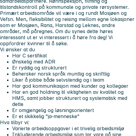
samarbeidspartnere. Rørinspeksjon, filming og
tilstandskontroll på kommunale og private rørsystemer.
Primært arbeidsområde vil være i og rundt Mosjøen og
Vefsn. Men, fleksibilitet og reising mellom egne lokasjoner
som er Mosjøen, Rana, Harstad og Leknes, andre
områder, må påregnes. Om du synes dette høres
interessant ut er vi interessert i å høre fra deg! Vi
oppfordrer kvinner til å søke.
Vi ønsker at du
Har C sertifikat
Ønskelig med ADR
Er ryddig og strukturert
Behersker norsk språk muntlig og skriftlig
Liker å jobbe både selvstendig og i team
Har god kommunikasjon med kunder og kollegaer
Har en god holdning til viktigheten av kvalitet og
HMS, samt jobber strukturert og systematisk med
dette
Er omgjengelig og løsningsorientert
Er et skikkelig "ja-menneske"
Hva tilbyr vi:
Varierte arbeidsoppgaver i et trivelig arbeidsmiljø
Inkluderende arbeidsmiljø som tar vare på sine