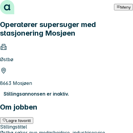
Hopp til innhold
Meny
Operatører supersuger med
stasjonering Mosjøen
Østbø
8663 Mosjøen
Stillingsannonsen er inaktiv.
Om jobben
Lagre favoritt
Stillingstittel
Østbø søker nye medarbeidere, industriservice