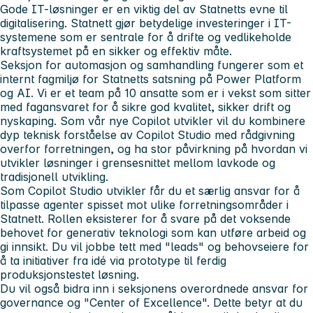
Gode IT-løsninger er en viktig del av Statnetts evne til
digitalisering. Statnett gjør betydelige investeringer i IT-
systemene som er sentrale for å drifte og vedlikeholde
kraftsystemet på en sikker og effektiv måte.
Seksjon for automasjon og samhandling fungerer som et
internt fagmiljø for Statnetts satsning på Power Platform
og AI. Vi er et team på 10 ansatte som er i vekst som sitter
med fagansvaret for å sikre god kvalitet, sikker drift og
nyskaping. Som vår nye Copilot utvikler vil du kombinere
dyp teknisk forståelse av Copilot Studio med rådgivning
overfor forretningen, og ha stor påvirkning på hvordan vi
utvikler løsninger i grensesnittet mellom lavkode og
tradisjonell utvikling.
Som Copilot Studio utvikler får du et særlig ansvar for å
tilpasse agenter spisset mot ulike forretningsområder i
Statnett. Rollen eksisterer for å svare på det voksende
behovet for generativ teknologi som kan utføre arbeid og
gi innsikt. Du vil jobbe tett med "leads" og behovseiere for
å ta initiativer fra idé via prototype til ferdig
produksjonstestet løsning.
Du vil også bidra inn i seksjonens overordnede ansvar for
governance og "Center of Excellence". Dette betyr at du