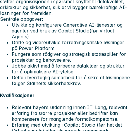
støtter organisasjonen i spørsmål knyttet til datakvalitet,
arkitektur og sikkerhet, slik at vi bygger bærekraftige AI-
løsninger for fremtiden.
Sentrale oppgaver:
Utvikle og konfigurere Generative AI-tjenester og
agenter ved bruk av Copilot Studio(før Virtual
Agents)
Drifte og videreutvikle forretningskritiske løsninger
på Power Platform.
Fungere som rådgiver og strategisk støttespiller for
prosjekter og behovseiere.
Jobbe aktivt med å forbedre datakilder og struktur
for å optimalisere AI-ytelse.
Delta i tverrfaglig samarbeid for å sikre at løsningene
følger Statnetts sikkerhetskrav.
Kvalifikasjoner
Relevant høyere utdanning innen IT. Lang, relevant
erfaring fra større prosjekter eller bedrifter kan
kompensere for manglende formalkompetanse.
Erfaring med utvikling i Copilot Studio (før het det
Virtual agents) eller tilsvarende rammeverk.