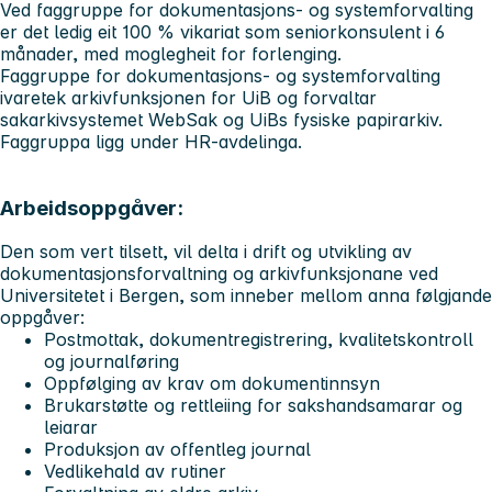
Ved faggruppe for dokumentasjons- og systemforvalting
er det ledig eit 100 % vikariat som seniorkonsulent i 6
månader, med moglegheit for forlenging.
Faggruppe for dokumentasjons- og systemforvalting
ivaretek arkivfunksjonen for UiB og forvaltar
sakarkivsystemet WebSak og UiBs fysiske papirarkiv.
Faggruppa ligg under HR-avdelinga.
Arbeidsoppgåver:
Den som vert tilsett, vil delta i drift og utvikling av
dokumentasjonsforvaltning og arkivfunksjonane ved
Universitetet i Bergen, som inneber mellom anna følgjande
oppgåver:
Postmottak, dokumentregistrering, kvalitetskontroll
og journalføring
Oppfølging av krav om dokumentinnsyn
Brukarstøtte og rettleiing for sakshandsamarar og
leiarar
Produksjon av offentleg journal
Vedlikehald av rutiner