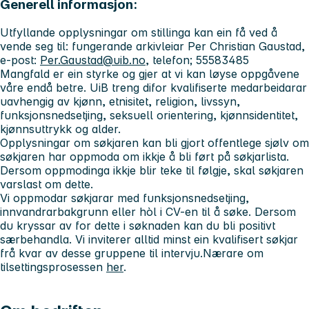
Generell informasjon:
Utfyllande opplysningar om stillinga kan ein få ved å
vende seg til: fungerande arkivleiar Per Christian Gaustad,
e-post:
Per.Gaustad@uib.no
, telefon; 55583485
Mangfald er ein styrke og gjer at vi kan løyse oppgåvene
våre endå betre. UiB treng difor kvalifiserte medarbeidarar
uavhengig av kjønn, etnisitet, religion, livssyn,
funksjonsnedsetjing, seksuell orientering, kjønnsidentitet,
kjønnsuttrykk og alder.
Opplysningar om søkjaren kan bli gjort offentlege sjølv om
søkjaren har oppmoda om ikkje å bli ført på søkjarlista.
Dersom oppmodinga ikkje blir teke til følgje, skal søkjaren
varslast om dette.
Vi oppmodar søkjarar med funksjonsnedsetjing,
innvandrarbakgrunn eller hòl i CV-en til å søke. Dersom
du kryssar av for dette i søknaden kan du bli positivt
særbehandla. Vi inviterer alltid minst ein kvalifisert søkjar
frå kvar av desse gruppene til intervju.Nærare om
tilsettingsprosessen
her
.