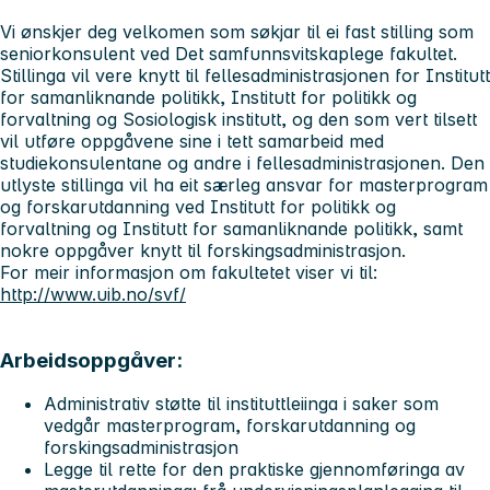
Vi ønskjer deg velkomen som søkjar til ei fast stilling som
seniorkonsulent ved Det samfunnsvitskaplege fakultet.
Stillinga vil vere knytt til fellesadministrasjonen for Institutt
for samanliknande politikk, Institutt for politikk og
forvaltning og Sosiologisk institutt, og den som vert tilsett
vil utføre oppgåvene sine i tett samarbeid med
studiekonsulentane og andre i fellesadministrasjonen. Den
utlyste stillinga vil ha eit særleg ansvar for masterprogram
og forskarutdanning ved Institutt for politikk og
forvaltning og Institutt for samanliknande politikk, samt
nokre oppgåver knytt til forskingsadministrasjon.
For meir informasjon om fakultetet viser vi til:
http://www.uib.no/svf/
Arbeidsoppgåver:
Administrativ støtte til instituttleiinga i saker som
vedgår masterprogram, forskarutdanning og
forskingsadministrasjon
Legge til rette for den praktiske gjennomføringa av