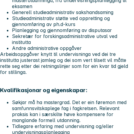
masterutdanninga; frå undervisningsplanlegging til
eksamen
Generell studieadministrativ sakshandsaming
Studieadministrativ støtte ved oppretting og
gjennomføring av ph.d-kurs
Planlegging og gjennomføring av disputasar
Sekretær for forskingsadministrative utval ved
institutta
Andre administrative oppgåver
Arbeidsoppgåver knytt til undervisninga ved dei tre
institutta justerast jamleg og dei som vert tilsett vil måtte
rette seg etter dei retningslinjer som for ein kvar tid gjeld
for stillinga.
Kvalifikasjonar og eigenskapar:
Søkjar må ha mastergrad. Det er ein føremon med
samfunnsvitskaplege fag i fagkretsen. Relevant
praksis kan i særskilte høve kompensere for
manglande formell utdanning.
Tidlegare erfaring med undervisning og/eller
undervisningsplanlegging