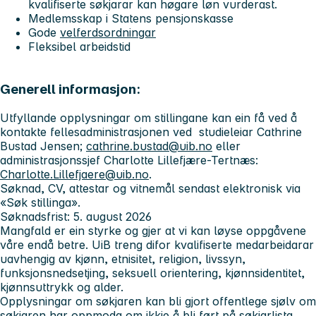
kvalifiserte søkjarar kan høgare løn vurderast.
Medlemsskap i Statens pensjonskasse
Gode
velferdsordningar
Fleksibel arbeidstid
Generell informasjon:
Utfyllande opplysningar om stillingane kan ein få ved å
kontakte fellesadministrasjonen ved studieleiar Cathrine
Bustad Jensen;
cathrine.bustad@uib.no
eller
administrasjonssjef Charlotte Lillefjære-Tertnæs:
Charlotte.Lillefjaere@uib.no
.
Søknad, CV, attestar og vitnemål sendast elektronisk via
«
Søk stillinga
».
Søknadsfrist: 5. august 2026
Mangfald er ein styrke og gjer at vi kan løyse oppgåvene
våre endå betre. UiB treng difor kvalifiserte medarbeidarar
uavhengig av kjønn, etnisitet, religion, livssyn,
funksjonsnedsetjing, seksuell orientering, kjønnsidentitet,
kjønnsuttrykk og alder.
Opplysningar om søkjaren kan bli gjort offentlege sjølv om
søkjaren har oppmoda om ikkje å bli ført på søkjarlista.