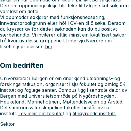
Dersom oppmodinga ikkje blir teke til følgje, skal søkjaren
varslast om dette.
Vi oppmodar søkjarar med funksjonsnedsetjing,
innvandrarbakgrunn eller hól i CV-en til å søke. Dersom
du kryssar av for dette i søknaden kan du bli positivt
særbehandla. Vi inviterer alltid minst ein kvalifisert søkjar
frå kvar av desse gruppene til intervju.Nærare om
tilsettingsprosessen
her
.
Om bedriften
Universitetet i Bergen er ein anerkjend utdannings- og
forskingsinstitusjon, organisert i sju fakultet og omlag 54
institutt og faglege senter. Campus ligg i sentrale delar av
Bergen med universitetsområde på Nygårdshøyden,
Haukeland, Marineholmen, Møllendalsveien og Årstad.
Det samfunnsvitenskapelige fakultet består av sju
institutt.
Les meir om fakulte
t og
tilhøyrande institutt.
Sektor