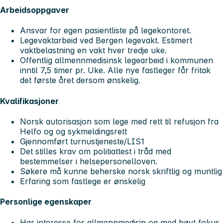
Arbeidsoppgaver
Ansvar for egen pasientliste på legekontoret.
Legevaktarbeid ved Bergen legevakt. Estimert
vaktbelastning en vakt hver tredje uke.
Offentlig allmennmedisinsk legearbeid i kommunen
inntil 7,5 timer pr. Uke. Alle nye fastleger får fritak
det første året dersom ønskelig.
Kvalifikasjoner
Norsk autorisasjon som lege med rett til refusjon fra
Helfo og og sykmeldingsrett
Gjennomført turnustjeneste/LIS1
Det stilles krav om politiattest i tråd med
bestemmelser i helsepersonelloven.
Søkere må kunne beherske norsk skriftlig og muntlig
Erfaring som fastlege er ønskelig
Personlige egenskaper
Har interesse for allmennmedisin og med høyt fokus