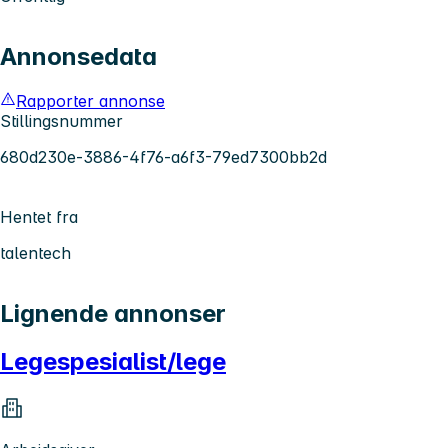
Annonsedata
Rapporter annonse
Stillingsnummer
680d230e-3886-4f76-a6f3-79ed7300bb2d
Hentet fra
talentech
Lignende annonser
Legespesialist/lege