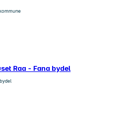
n kommune
uset Raa - Fana bydel
bydel