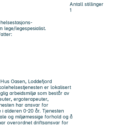
Antall stillinger
1
d
helsestasjons-
m lege/legespesialist.
atter:
ns Hus Oasen, Loddefjord
kolehelsestjenesten er lokalisert
aglig arbeidsmiljø som består av
euter, ergoterapeuter,
enesten har ansvar for
i alderen 0-20 år. Tjenesten
ale og miljømessige forhold og å
ar overordnet driftsansvar for