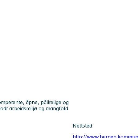
petente, åpne, pålitelige og
godt arbeidsmiljø og mangfold
Nettsted
http://www.bergen.kommun