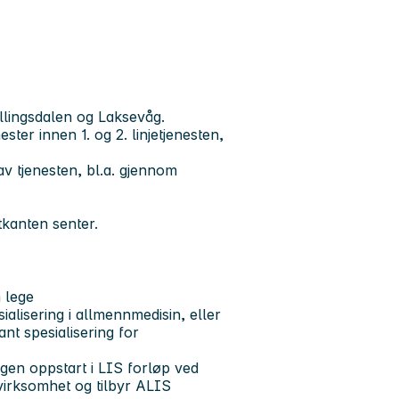
yllingsdalen og Laksevåg.
ter innen 1. og 2. linjetjenesten,
 av tjenesten, bl.a. gjennom
tkanten senter.
 lege
alisering i allmennmedisin, eller
ant spesialisering for
ngen oppstart i LIS forløp ved
virksomhet og tilbyr ALIS