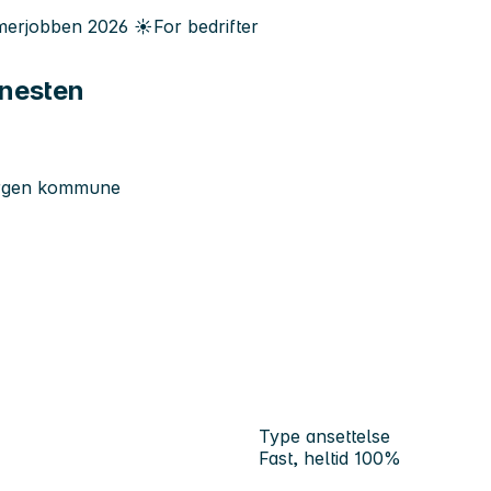
erjobben
2026
☀️
For bedrifter
enesten
Bergen kommune
Type ansettelse
Fast, heltid 100%