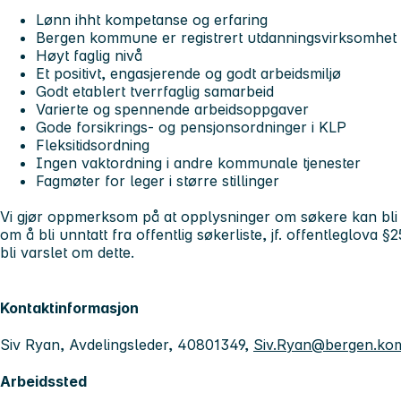
Lønn ihht kompetanse og erfaring
Bergen kommune er registrert utdanningsvirksomhet o
Høyt faglig nivå
Et positivt, engasjerende og godt arbeidsmiljø
Godt etablert tverrfaglig samarbeid
Varierte og spennende arbeidsoppgaver
Gode forsikrings- og pensjonsordninger i KLP
Fleksitidsordning
Ingen vaktordning i andre kommunale tjenester
Fagmøter for leger i større stillinger
Vi gjør oppmerksom på at opplysninger om søkere kan bli o
om å bli unntatt fra offentlig søkerliste, jf. offentleglova §2
bli varslet om dette.
Kontaktinformasjon
Siv Ryan, Avdelingsleder, 40801349,
Siv.Ryan@bergen.ko
Arbeidssted