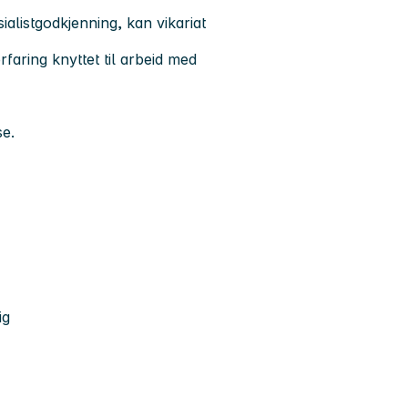
ialistgodkjenning, kan vikariat
rfaring knyttet til arbeid med
se.
ig