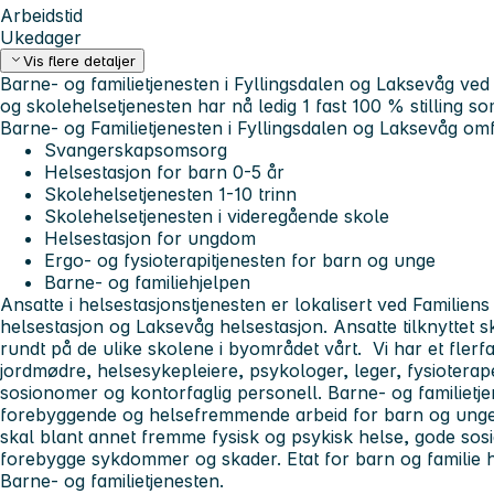
Arbeidstid
Ukedager
Vis flere detaljer
Barne- og familietjenesten i Fyllingsdalen og Laksevåg ve
og skolehelsetjenesten har nå ledig 1
fast 100 % stilling so
Barne- og Familietjenesten i Fyllingsdalen og Laksevåg omf
Svangerskapsomsorg
Helsestasjon for barn 0-5 år
Skolehelsetjenesten 1-10 trinn
Skolehelsetjenesten i videregående skole
Helsestasjon for ungdom
Ergo- og fysioterapitjenesten for barn og unge
Barne- og familiehjelpen
Ansatte i helsestasjonstjenesten er lokalisert ved Familie
helsestasjon og Laksevåg helsestasjon. Ansatte tilknyttet s
rundt på de ulike skolene i byområdet vårt. Vi har et flerf
jordmødre, helsesykepleiere, psykologer, leger, fysioterap
sosionomer og kontorfaglig personell. Barne- og familietj
forebyggende og helsefremmende arbeid for barn og unge 
skal blant annet fremme fysisk og psykisk helse, gode sosi
forebygge sykdommer og skader. Etat for barn og familie h
Barne- og familietjenesten.