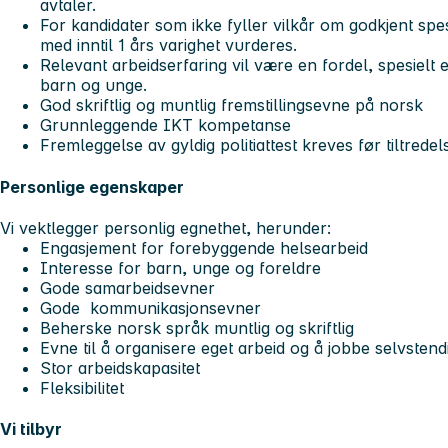
avtaler.
For kandidater som ikke fyller vilkår om godkjent spes
med inntil 1 års varighet vurderes.
Relevant arbeidserfaring vil være en fordel, spesielt e
barn og unge.
God skriftlig og muntlig fremstillingsevne på norsk
Grunnleggende IKT kompetanse
Fremleggelse av gyldig politiattest kreves før tiltredel
Personlige egenskaper
Vi vektlegger personlig egnethet, herunder:
Engasjement for forebyggende helsearbeid
Interesse for barn, unge og foreldre
Gode samarbeidsevner
Gode kommunikasjonsevner
Beherske norsk språk muntlig og skriftlig
Evne til å organisere eget arbeid og å jobbe selvstend
Stor arbeidskapasitet
Fleksibilitet
Vi tilbyr