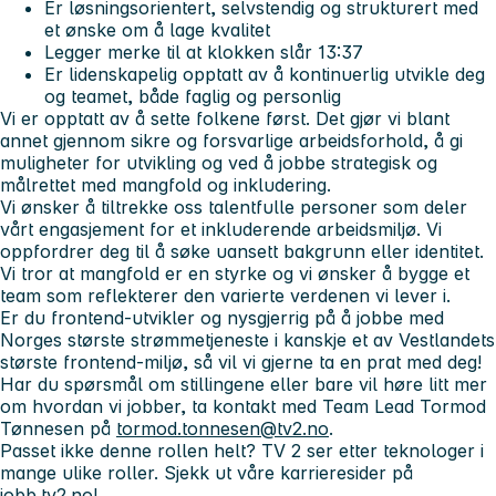
Er løsningsorientert, selvstendig og strukturert med
et ønske om å lage kvalitet
Legger merke til at klokken slår 13:37
Er lidenskapelig opptatt av å kontinuerlig utvikle deg
og teamet, både faglig og personlig
Vi er opptatt av å sette folkene først. Det gjør vi blant
annet gjennom sikre og forsvarlige arbeidsforhold, å gi
muligheter for utvikling og ved å jobbe strategisk og
målrettet med mangfold og inkludering.
Vi ønsker å tiltrekke oss talentfulle personer som deler
vårt engasjement for et inkluderende arbeidsmiljø. Vi
oppfordrer deg til å søke uansett bakgrunn eller identitet.
Vi tror at mangfold er en styrke og vi ønsker å bygge et
team som reflekterer den varierte verdenen vi lever i.
Er du frontend-utvikler og nysgjerrig på å jobbe med
Norges største strømmetjeneste i kanskje et av Vestlandets
største frontend-miljø, så vil vi gjerne ta en prat med deg!
Har du spørsmål om stillingene eller bare vil høre litt mer
om hvordan vi jobber, ta kontakt med Team Lead Tormod
Tønnesen på
tormod.tonnesen@tv2.no
.
Passet ikke denne rollen helt? TV 2 ser etter teknologer i
mange ulike roller. Sjekk ut våre karrieresider på
jobb.tv2.no!