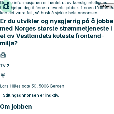
Denne informasjonen er hentet ut av kunstig intelligens
Hopp til innhold
Meny
for å hjelpe deg å finne relevante jobber. I noen få tilfeller
kan det være feil, så husk å sjekke hele annonsen.
Er du utvikler og nysgjerrig på å jobbe
med Norges største strømmetjeneste i
et av Vestlandets kuleste frontend-
miljø?
TV 2
Lars Hilles gate 30, 5008 Bergen
Stillingsannonsen er inaktiv.
Om jobben