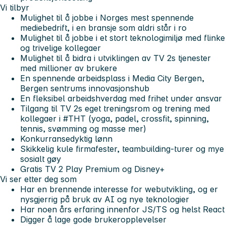
Vi tilbyr
Mulighet til å jobbe i Norges mest spennende
mediebedrift, i en bransje som aldri står i ro
Mulighet til å jobbe i et stort teknologimiljø med flinke
og trivelige kollegaer
Mulighet til å bidra i utviklingen av TV 2s tjenester
med millioner av brukere
En spennende arbeidsplass i Media City Bergen,
Bergen sentrums innovasjonshub
En fleksibel arbeidshverdag med frihet under ansvar
Tilgang til TV 2s eget treningsrom og trening med
kollegaer i #THT (yoga, padel, crossfit, spinning,
tennis, svømming og masse mer)
Konkurransedyktig lønn
Skikkelig kule firmafester, teambuilding-turer og mye
sosialt gøy
Gratis TV 2 Play Premium og Disney+
Vi ser etter deg som
Har en brennende interesse for webutvikling, og er
nysgjerrig på bruk av AI og nye teknologier
Har noen års erfaring innenfor JS/TS og helst React
Digger å lage gode brukeropplevelser