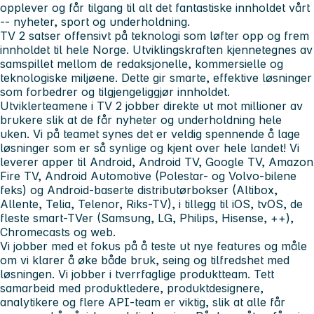
opplever og får tilgang til alt det fantastiske innholdet vårt
-- nyheter, sport og underholdning.
TV 2 satser offensivt på teknologi som løfter opp og frem
innholdet til hele Norge. Utviklingskraften kjennetegnes av
samspillet mellom de redaksjonelle, kommersielle og
teknologiske miljøene. Dette gir smarte, effektive løsninger
som forbedrer og tilgjengeliggjør innholdet.
Utviklerteamene i TV 2 jobber direkte ut mot millioner av
brukere slik at de får nyheter og underholdning hele
uken. Vi på teamet synes det er veldig spennende å lage
løsninger som er så synlige og kjent over hele landet! Vi
leverer apper til Android, Android TV, Google TV, Amazon
Fire TV, Android Automotive (Polestar- og Volvo-bilene
feks) og Android-baserte distributørbokser (Altibox,
Allente, Telia, Telenor, Riks-TV), i tillegg til iOS, tvOS, de
fleste smart-TVer (Samsung, LG, Philips, Hisense, ++),
Chromecasts og web.
Vi jobber med et fokus på å teste ut nye features og måle
om vi klarer å øke både bruk, seing og tilfredshet med
løsningen. Vi jobber i tverrfaglige produktteam. Tett
samarbeid med produktledere, produktdesignere,
analytikere og flere API-team er viktig, slik at alle får