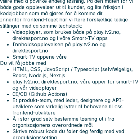
være med å påvirke endelig løsning. På den måten får vi
både gode opplevelser ut til kunder, og lite friksjon i
kodejobben som må gjøres for å komme dit.
Innenfor frontend-faget har vi flere forskjellige ledige
stillinger med ca samme techstack:
Videoplayer, som brukes både på play.tv2.no,
direktesport.no og i våre Smart-TV apps
Innholdsopplevelsen på play.tv2.no og
direktesport.no
Smart-TV appene våre
Du vil få jobbe med
HTML, CSS, JavaScript / Typescript (selvfølgelig),
React, Node.js, Next.js
play.tv2.no, direktesport.no, våre apper for smart-TV
og vår videoplayer
CI/CD (Github Actions)
Et produkt-team, med leder, designere og API-
utviklere som virkelig lytter til behovene til oss
frontend-utviklere
Å i stor grad selv bestemme løsning ut i fra
organisasjonens overordnede mål
Skrive robust kode du føler deg ferdig med ved
produksjonssetting