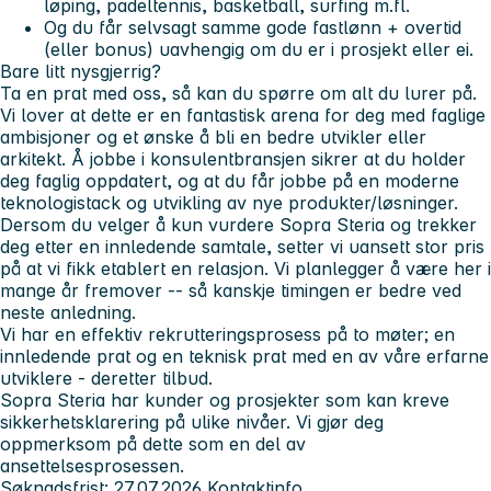
løping, padeltennis, basketball, surfing m.fl.
Og du får selvsagt samme gode fastlønn + overtid
(eller bonus) uavhengig om du er i prosjekt eller ei.
Bare litt nysgjerrig?
Ta en prat med oss, så kan du spørre om alt du lurer på.
Vi lover at dette er en fantastisk arena for deg med faglige
ambisjoner og et ønske å bli en bedre utvikler eller
arkitekt. Å jobbe i konsulentbransjen sikrer at du holder
deg faglig oppdatert, og at du får jobbe på en moderne
teknologistack og utvikling av nye produkter/løsninger.
Dersom du velger å kun vurdere Sopra Steria og trekker
deg etter en innledende samtale, setter vi uansett stor pris
på at vi fikk etablert en relasjon. Vi planlegger å være her i
mange år fremover -- så kanskje timingen er bedre ved
neste anledning.
Vi har en effektiv rekrutteringsprosess på to møter; en
innledende prat og en teknisk prat med en av våre erfarne
utviklere - deretter tilbud.
Sopra Steria har kunder og prosjekter som kan kreve
sikkerhetsklarering på ulike nivåer. Vi gjør deg
oppmerksom på dette som en del av
ansettelsesprosessen.
Søknadsfrist: 27.07.2026
Kontaktinfo