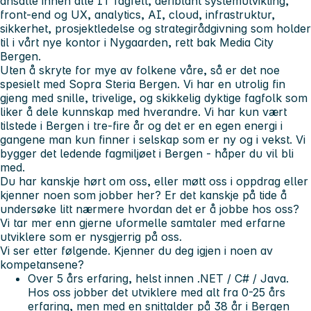
ansatte innen alle IT fagfelt, deriblant systemutvikling,
front-end og UX, analytics, AI, cloud, infrastruktur,
sikkerhet, prosjektledelse og strategirådgivning som holder
til i vårt nye kontor i Nygaarden, rett bak Media City
Bergen.
Uten å skryte for mye av folkene våre, så er det noe
spesielt med Sopra Steria Bergen. Vi har en utrolig fin
gjeng med snille, trivelige, og skikkelig dyktige fagfolk som
liker å dele kunnskap med hverandre. Vi har kun vært
tilstede i Bergen i tre-fire år og det er en egen energi i
gangene man kun finner i selskap som er ny og i vekst. Vi
bygger det ledende fagmiljøet i Bergen - håper du vil bli
med.
Du har kanskje hørt om oss, eller møtt oss i oppdrag eller
kjenner noen som jobber her? Er det kanskje på tide å
undersøke litt nærmere hvordan det er å jobbe hos oss?
Vi tar mer enn gjerne uformelle samtaler med erfarne
utviklere som er nysgjerrig på oss.
Vi ser etter følgende. Kjenner du deg igjen i noen av
kompetansene?
Over 5 års erfaring, helst innen .NET / C# / Java.
Hos oss jobber det utviklere med alt fra 0-25 års
erfaring, men med en snittalder på 38 år i Bergen