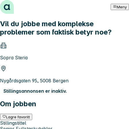
Hopp til innhold
Meny
Vil du jobbe med komplekse
problemer som faktisk betyr noe?
Sopra Steria
Nygårdsgaten 95, 5008 Bergen
Stillingsannonsen er inaktiv.
Om jobben
Lagre favoritt
Stillingstittel
Senior Fullstackutvikler