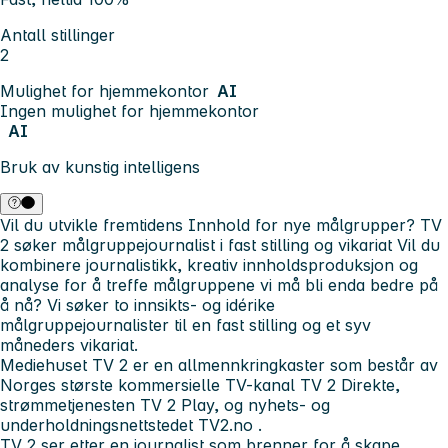
Antall stillinger
2
Mulighet for hjemmekontor
AI
Ingen mulighet for hjemmekontor
AI
Bruk av kunstig intelligens
Vil du utvikle fremtidens Innhold for nye målgrupper? TV
2 søker målgruppejournalist i fast stilling og vikariat
Vil du
kombinere journalistikk, kreativ innholdsproduksjon og
analyse for å treffe målgruppene vi må bli enda bedre på
å nå? Vi søker to innsikts- og idérike
målgruppejournalister til en fast stilling og et syv
måneders vikariat.
Mediehuset TV 2 er en allmennkringkaster som består av
Norges største kommersielle TV-kanal TV 2 Direkte,
strømmetjenesten TV 2 Play, og nyhets- og
underholdningsnettstedet
TV2.no
.
TV 2 ser etter en journalist som brenner for å skape