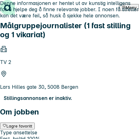
Denne informasjonen er hentet ut av kunstig intelligens
Hopp til innhold
Meny
for å hjelpe deg å finne relevante jobber. I noen få tilfeller
kan det være feil, så husk å sjekke hele annonsen.
Målgruppejournalister (1 fast stilling
og 1 vikariat)
TV 2
Lars Hilles gate 30, 5008 Bergen
Stillingsannonsen er inaktiv.
Om jobben
Lagre favoritt
Type ansettelse
Fast, heltid 100%