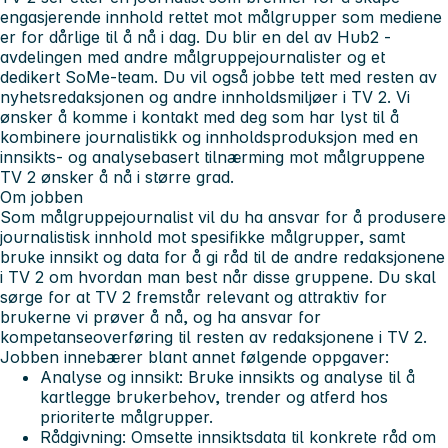
engasjerende innhold rettet mot målgrupper som mediene
er for dårlige til å nå i dag. Du blir en del av
Hub2
-
avdelingen med andre målgruppejournalister og et
dedikert SoMe-team. Du vil også jobbe tett med resten av
nyhetsredaksjonen og andre innholdsmiljøer i TV 2. Vi
ønsker å komme i kontakt med deg som har lyst til å
kombinere journalistikk og innholdsproduksjon med en
innsikts- og analysebasert tilnærming
mot målgruppene
TV 2 ønsker å nå i større grad.
Om jobben
Som målgruppejournalist vil du ha ansvar for å produsere
journalistisk innhold mot spesifikke målgrupper, samt
bruke innsikt og data for å gi råd til de andre redaksjonene
i TV 2 om hvordan man best når disse gruppene. Du skal
sørge for at TV 2 fremstår relevant og attraktiv for
brukerne vi prøver å nå, og ha ansvar for
kompetanseoverføring til resten av redaksjonene i TV 2.
Jobben innebærer blant annet følgende oppgaver:
Analyse og innsikt:
Bruke innsikts og analyse til å
kartlegge brukerbehov, trender og atferd hos
prioriterte målgrupper.
Rådgivning:
Omsette innsiktsdata til konkrete råd om