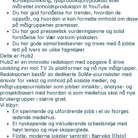
konseptutvikling, lydproduksjon/podkast
eller
målrettet innholdsproduksjon til
YouTube
.
Du har god forståelse for trender, hvordan de
oppstår, og hvordan vi kan formidle innhold om disse
på målgruppenes premisser.
Du har god presseetisk vurderingsevne og solid
forståelse for Vær varsom-plakaten.
Du har gode samarbeidsevner og trives med å jobbe
tett på tvers av ulike fagmiljøer.
Dette er Hub2
Hub2 er en innovativ redaksjon med oppgave å drive
utvikling inn mot TV 2s plattformer og nå nye målgrupper.
Redaksjonen består av dedikerte SoMe-journalister med
ansvar for vekst og innhold på sosiale medier, og
målgruppejournalister som jobber innsikts-, analyse- og
prosjektbasert med hvordan vi som mediehus skal nå nye
brukergrupper i større grad.
Vi tilbyr:
En spennende og utfordrende jobb i et av Norges
ledende mediehus.
Et nyskapende og inkluderende arbeidsmiljø med
høyt tempo og mye skaperglede.
Flotte, moderne lokaler sentralt i Bjørvika (Oslo)