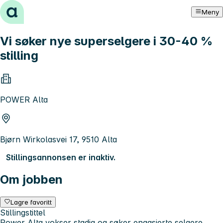
Hopp til innhold
Meny
Vi søker nye superselgere i 30-40 %
stilling
POWER Alta
Bjørn Wirkolasvei 17, 9510 Alta
Stillingsannonsen er inaktiv.
Om jobben
Lagre favoritt
Stillingstittel
Power Alta vokser stadig og søker engasjerte selgere,