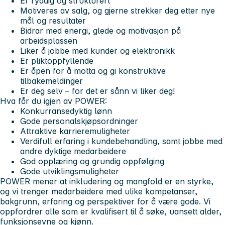
Er ryddig og strukturert
Motiveres av salg, og gjerne strekker deg etter nye
mål og resultater
Bidrar med energi, glede og motivasjon på
arbeidsplassen
Liker å jobbe med kunder og elektronikk
Er pliktoppfyllende
Er åpen for å motta og gi konstruktive
tilbakemeldinger
Er deg selv – for det er sånn vi liker deg!
Hva får du igjen av POWER:
Konkurransedyktig lønn
Gode personalskjøpsordninger
Attraktive karrieremuligheter
Verdifull erfaring i kundebehandling, samt jobbe med
andre dyktige medarbeidere
God opplæring og grundig oppfølging
Gode utviklingsmuligheter
POWER mener at inkludering og mangfold er en styrke,
og vi trenger medarbeidere med ulike kompetanser,
bakgrunn, erfaring og perspektiver for å være gode. Vi
oppfordrer alle som er kvalifisert til å søke, uansett alder,
funksjonsevne og kjønn.