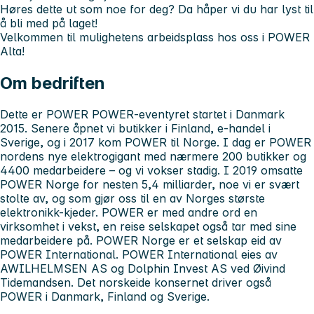
Høres dette ut som noe for deg? Da håper vi du har lyst til
å bli med på laget!
Velkommen til mulighetens arbeidsplass hos oss i POWER
Alta!
Om bedriften
Dette er POWER POWER-eventyret startet i Danmark
2015. Senere åpnet vi butikker i Finland, e-handel i
Sverige, og i 2017 kom POWER til Norge. I dag er POWER
nordens nye elektrogigant med nærmere 200 butikker og
4400 medarbeidere – og vi vokser stadig. I 2019 omsatte
POWER Norge for nesten 5,4 milliarder, noe vi er svært
stolte av, og som gjør oss til en av Norges største
elektronikk-kjeder. POWER er med andre ord en
virksomhet i vekst, en reise selskapet også tar med sine
medarbeidere på. POWER Norge er et selskap eid av
POWER International. POWER International eies av
AWILHELMSEN AS og Dolphin Invest AS ved Øivind
Tidemandsen. Det norskeide konsernet driver også
POWER i Danmark, Finland og Sverige.