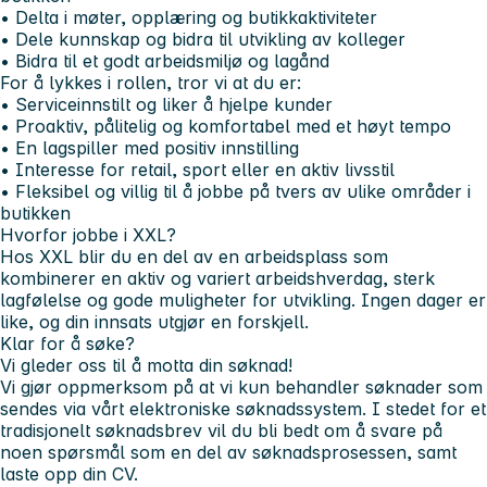
• Delta i møter, opplæring og butikkaktiviteter
• Dele kunnskap og bidra til utvikling av kolleger
• Bidra til et godt arbeidsmiljø og lagånd
For å lykkes i rollen, tror vi at du er:
• Serviceinnstilt og liker å hjelpe kunder
• Proaktiv, pålitelig og komfortabel med et høyt tempo
• En lagspiller med positiv innstilling
• Interesse for retail, sport eller en aktiv livsstil
• Fleksibel og villig til å jobbe på tvers av ulike områder i
butikken
Hvorfor jobbe i XXL?
Hos XXL blir du en del av en arbeidsplass som
kombinerer en aktiv og variert arbeidshverdag, sterk
lagfølelse og gode muligheter for utvikling. Ingen dager er
like, og din innsats utgjør en forskjell.
Klar for å søke?
Vi gleder oss til å motta din søknad!
Vi gjør oppmerksom på at vi kun behandler søknader som
sendes via vårt elektroniske søknadssystem. I stedet for et
tradisjonelt søknadsbrev vil du bli bedt om å svare på
noen spørsmål som en del av søknadsprosessen, samt
laste opp din CV.