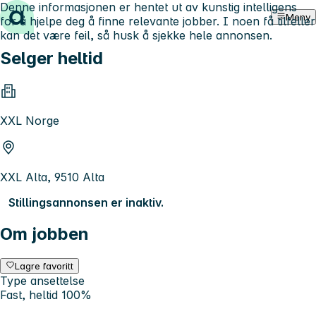
Denne informasjonen er hentet ut av kunstig intelligens
Hopp til innhold
Meny
for å hjelpe deg å finne relevante jobber. I noen få tilfeller
kan det være feil, så husk å sjekke hele annonsen.
Selger heltid
XXL Norge
XXL Alta, 9510 Alta
Stillingsannonsen er inaktiv.
Om jobben
Lagre favoritt
Type ansettelse
Fast, heltid 100%