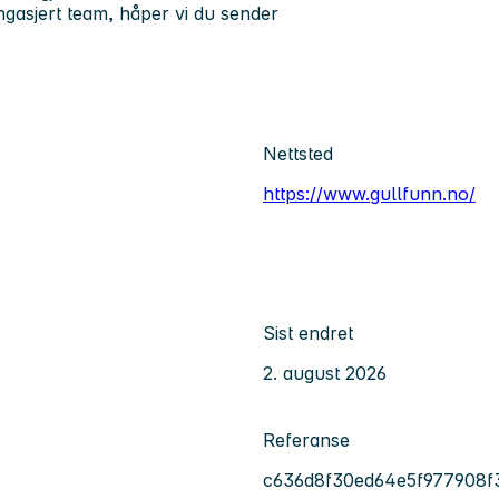
 engasjert team, håper vi du sender
Nettsted
https://www.gullfunn.no/
Sist endret
2. august 2026
Referanse
c636d8f30ed64e5f977908f