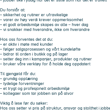
– jobber like ryddig når det er stille som når det er travelt
Du forstår at:
– sikkerhet og rutiner er ufravikelige
– varer av høy verdi krever oppmerksomhet
– et godt arbeidsmiljø skapes av alle – hver dag
– vi snakker med hverandre, ikke om hverandre
Hos oss forventes det at du:
– er aktiv i møte med kunder
– følger salgsprosessen og vårt kundeløfte
– bidrar til orden i butikk og på lager
– setter deg inn i kampanjer, produkter og rutiner
– bruker våre verktøy for å holde deg oppdatert
Til gjengjeld får du:
– grundig opplæring
– tydelige forventninger
– et trygt og profesjonelt arbeidsmiljø
– kollegaer som tar jobben sin på alvor
Viktig å lese før du søker:
Hos oss setter vi pris på struktur, ansvar og stolthet i jobbe