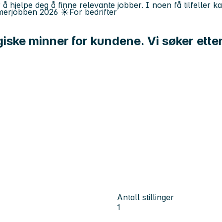
 å hjelpe deg å finne relevante jobber. I noen få tilfeller 
erjobben
2026
☀️
For bedrifter
agiske minner for kundene. Vi søker et
Antall stillinger
1