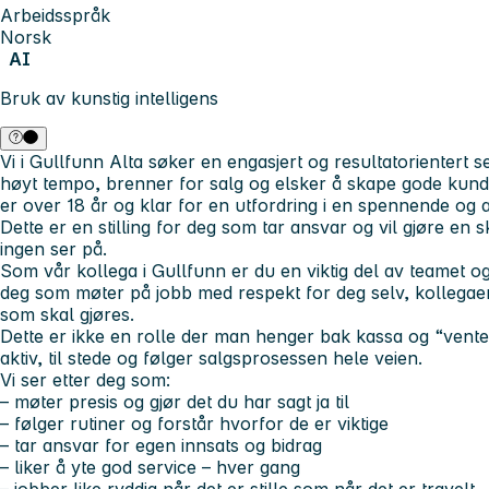
Arbeidsspråk
Norsk
AI
Bruk av kunstig intelligens
Vi i Gullfunn Alta søker en engasjert og resultatorientert sel
høyt tempo, brenner for salg og elsker å skape gode kun
er over 18 år og klar for en utfordring i en spennende og 
Dette er en stilling for deg som tar ansvar og vil gjøre en s
ingen ser på.
Som vår kollega i Gullfunn er du en viktig del av teamet og
deg som møter på jobb med respekt for deg selv, kollegae
som skal gjøres.
Dette er ikke en rolle der man henger bak kassa og “vente
aktiv, til stede og følger salgsprosessen hele veien.
Vi ser etter deg som:
– møter presis og gjør det du har sagt ja til
– følger rutiner og forstår hvorfor de er viktige
– tar ansvar for egen innsats og bidrag
– liker å yte god service – hver gang