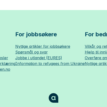
For jobbsøkere
For bedr
Nyttige artikler for jobbsøkere
Vilkår og ret
Spørsmål og svar
Hjelp til inn
sler
Jobbe i utlandet (EURES)
Overføre a
erklæring
Information to refugees from Ukraine
Nyttige artik
sen.no