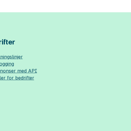
ifter
ningslinjer
logging
nnonser med API
ler for bedrifter