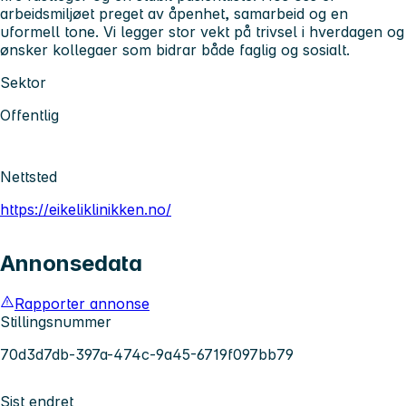
arbeidsmiljøet preget av åpenhet, samarbeid og en
uformell tone. Vi legger stor vekt på trivsel i hverdagen og
ønsker kollegaer som bidrar både faglig og sosialt.
Sektor
Offentlig
Nettsted
https://eikeliklinikken.no/
Annonsedata
Rapporter annonse
Stillingsnummer
70d3d7db-397a-474c-9a45-6719f097bb79
Sist endret