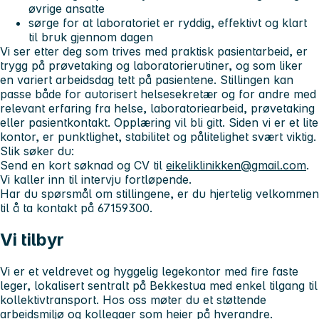
øvrige ansatte
sørge for at laboratoriet er ryddig, effektivt og klart
til bruk gjennom dagen
Vi ser etter deg som trives med praktisk pasientarbeid, er
trygg på prøvetaking og laboratorierutiner, og som liker
en variert arbeidsdag tett på pasientene. Stillingen kan
passe både for autorisert helsesekretær og for andre med
relevant erfaring fra helse, laboratoriearbeid, prøvetaking
eller pasientkontakt. Opplæring vil bli gitt. Siden vi er et lite
kontor, er punktlighet, stabilitet og pålitelighet svært viktig.
Slik søker du:
Send en kort søknad og CV til
eikeliklinikken@gmail.com
.
Vi kaller inn til intervju fortløpende.
Har du spørsmål om stillingene, er du hjertelig velkommen
til å ta kontakt på 67159300.
Vi tilbyr
Vi er et veldrevet og hyggelig legekontor med fire faste
leger, lokalisert sentralt på Bekkestua med enkel tilgang til
kollektivtransport. Hos oss møter du et støttende
arbeidsmiljø og kollegaer som heier på hverandre.