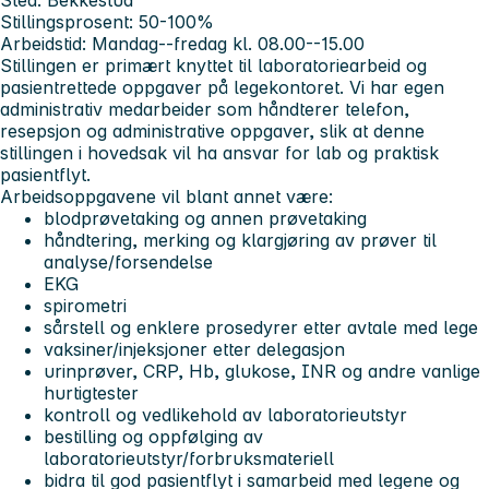
Stillingsprosent:
50-100%
Arbeidstid:
Mandag--fredag kl. 08.00--15.00
Stillingen er primært knyttet til laboratoriearbeid og
pasientrettede oppgaver på legekontoret. Vi har egen
administrativ medarbeider som håndterer telefon,
resepsjon og administrative oppgaver, slik at denne
stillingen i hovedsak vil ha ansvar for lab og praktisk
pasientflyt.
Arbeidsoppgavene vil blant annet være:
blodprøvetaking og annen prøvetaking
håndtering, merking og klargjøring av prøver til
analyse/forsendelse
EKG
spirometri
sårstell og enklere prosedyrer etter avtale med lege
vaksiner/injeksjoner etter delegasjon
urinprøver, CRP, Hb, glukose, INR og andre vanlige
hurtigtester
kontroll og vedlikehold av laboratorieutstyr
bestilling og oppfølging av
laboratorieutstyr/forbruksmateriell
bidra til god pasientflyt i samarbeid med legene og