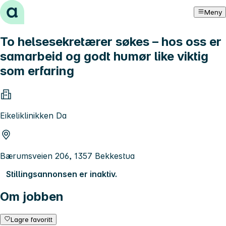
Hopp til innhold
Meny
To helsesekretærer søkes – hos oss er
samarbeid og godt humør like viktig
som erfaring
Eikeliklinikken Da
Bærumsveien 206, 1357 Bekkestua
Stillingsannonsen er inaktiv.
Om jobben
Lagre favoritt