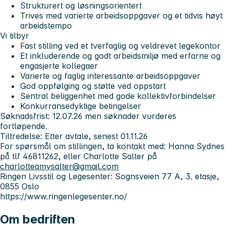
Strukturert og løsningsorientert
Trives med varierte arbeidsoppgaver og et tidvis høyt
arbeidstempo
Vi tilbyr
Fast stilling ved et tverfaglig og veldrevet legekontor
Et inkluderende og godt arbeidsmiljø med erfarne og
engasjerte kollegaer
Varierte og faglig interessante arbeidsoppgaver
God oppfølging og støtte ved oppstart
Sentral beliggenhet med gode kollektivforbindelser
Konkurransedyktige betingelser
Søknadsfrist: 12.07.26 men søknader vurderes
fortløpende.
Tiltredelse: Etter avtale, senest 01.11.26
For spørsmål om stillingen, ta kontakt med: Hanna Sydnes
på tlf 46811262, eller Charlotte Salter på
charlotteamysalter@gmail.com
Ringen Livsstil og Legesenter: Sognsveien 77 A, 3. etasje,
0855 Oslo
https://www.ringenlegesenter.no/
Om bedriften