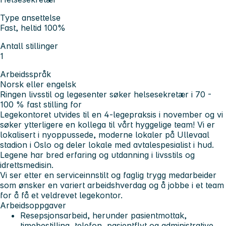
Type ansettelse
Fast, heltid 100%
Antall stillinger
1
Arbeidsspråk
Norsk eller engelsk
Ringen livsstil og legesenter søker helsesekretær i 70 -
100 % fast stilling for
Legekontoret utvides til en 4-legepraksis i november og vi
søker ytterligere en kollega til vårt hyggelige team! Vi er
lokalisert i nyoppussede, moderne lokaler på Ullevaal
stadion i Oslo og deler lokale med avtalespesialist i hud.
Legene har bred erfaring og utdanning i livsstils og
idrettsmedisin.
Vi ser etter en serviceinnstilt og faglig trygg medarbeider
som ønsker en variert arbeidshverdag og å jobbe i et team
for å få et veldrevet legekontor.
Arbeidsoppgaver
Resepsjonsarbeid, herunder pasientmottak,
timebestilling, telefon, pasientflyt og administrative