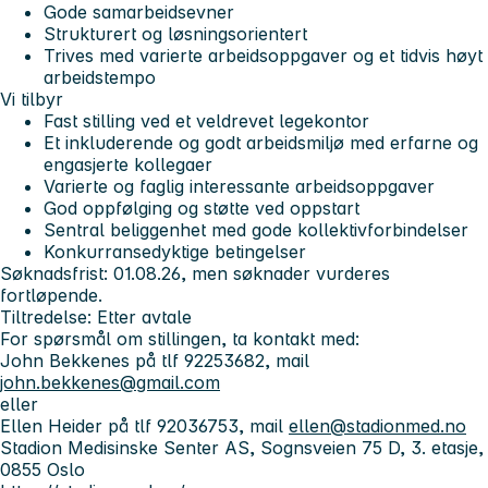
Gode samarbeidsevner
Strukturert og løsningsorientert
Trives med varierte arbeidsoppgaver og et tidvis høyt
arbeidstempo
Vi tilbyr
Fast stilling ved et veldrevet legekontor
Et inkluderende og godt arbeidsmiljø med erfarne og
engasjerte kollegaer
Varierte og faglig interessante arbeidsoppgaver
God oppfølging og støtte ved oppstart
Sentral beliggenhet med gode kollektivforbindelser
Konkurransedyktige betingelser
Søknadsfrist: 01.08.26, men søknader vurderes
fortløpende.
Tiltredelse: Etter avtale
For spørsmål om stillingen, ta kontakt med:
John Bekkenes på tlf 92253682, mail
john.bekkenes@gmail.com
eller
Ellen Heider på tlf 92036753, mail
ellen@stadionmed.no
Stadion Medisinske Senter AS
, Sognsveien 75 D, 3. etasje,
0855 Oslo