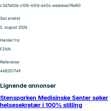
c3d7a02b-c105-45fd-a454-eaab6aa78e80
Sist endret
2. august 2026
Hentet fra
FINN
Referanse
468251749
Lignende annonser
Stensparken Medisinske Senter søker
helsesekretær i 100% stilling