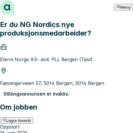
Hopp til innhold
Meny
Er du NG Nordics nye
produksjonsmedarbeider?
Eterni Norge AS- avd. PLL Bergen (Test)
Fjøsangerveien 57, 5014 Bergen, 5014 Bergen
Stillingsannonsen er inaktiv.
Om jobben
Lagre favoritt
Oppstart
16. juni 2026