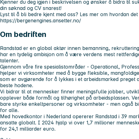
Kjenner du deg igjen i beskrivelsen og ønsker å bidra til 
din søknad og CV snarest!
Lyst til å bli bedre kjent med oss? Les mer om hvordan det
https://bergenengines.ansetter.no/
Om bedriften
Randstad er en global aktør innen bemanning, rekruttering
har en tydelig ambisjon om å være verdens mest rettferdige
talenter.
Gjennom våre fire spesialistområder - Operational, Professi
hjelper vi virksomheter med å bygge fleksible, mangfoldig
som er avgjørende for å lykkes i et arbeidsmarked preget
beste hodene.
Vi bidrar til at mennesker finner meningsfulle jobber, utv
opplever både formål og tilhørighet på arbeidsplassen. Verd
bare styrke enkeltpersoner og virksomheter - men også bid
for alle.
Med hovedkontor i Nederland opererer Randstad i 39 mar
ansatte globalt. I 2024 hjalp vi over 1,7 millioner mennes
for 24,1 milliarder euro.