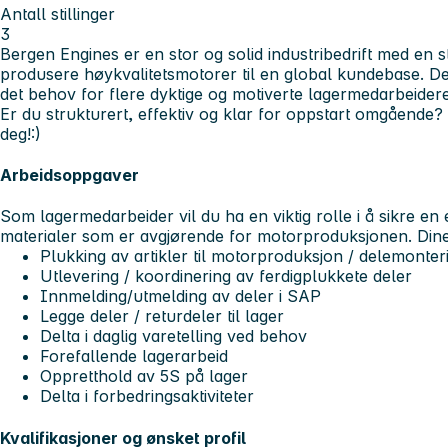
Antall stillinger
3
Bergen Engines er en stor og solid industribedrift med en st
produsere høykvalitetsmotorer til en global kundebase. Det
det behov for flere dyktige og motiverte
lagermedarbeider
Er du strukturert, effektiv og klar for oppstart omgående
deg!:)
Arbeidsoppgaver
Som lagermedarbeider vil du ha en viktig rolle i å sikre en e
materialer som er avgjørende for motorproduksjonen. Dine
Plukking av artikler til motorproduksjon / delemonter
Utlevering / koordinering av ferdigplukkete deler
Innmelding/utmelding av deler i SAP
Legge deler / returdeler til lager
Delta i daglig varetelling ved behov
Forefallende lagerarbeid
Oppretthold av 5S på lager
Delta i forbedringsaktiviteter
Kvalifikasjoner og ønsket profil