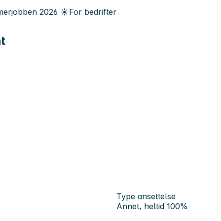
erjobben
2026
☀️
For bedrifter
t
Type ansettelse
Annet, heltid 100%