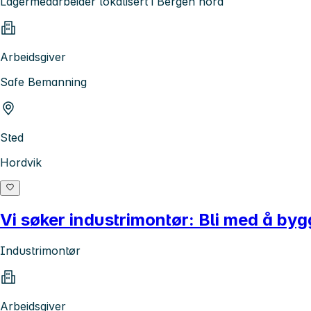
Lagermedarbeider lokalisert i Bergen nord
Arbeidsgiver
Safe Bemanning
Sted
Hordvik
Vi søker industrimontør: Bli med å by
Industrimontør
Arbeidsgiver