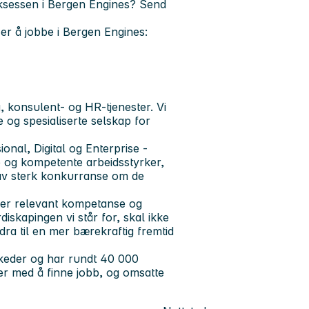
suksessen i Bergen Engines? Send
 er å jobbe i Bergen Engines:
, konsulent- og HR-tjenester. Vi
 og spesialiserte selskap for
onal, Digital og Enterprise -
e og kompetente arbeidsstyrker,
 av sterk konkurranse om de
ikler relevant kompetanse og
iskapingen vi står for, skal ikke
ra til en mer bærekraftig fremtid
keder og har rundt 40 000
ker med å finne jobb, og omsatte