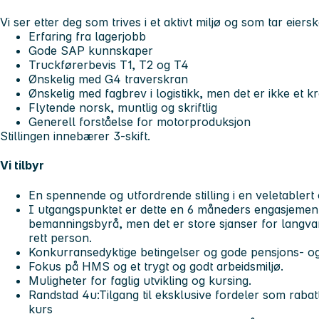
Vi ser etter deg som trives i et aktivt miljø og som tar eiers
Erfaring fra lagerjobb
Gode SAP kunnskaper
Truckførerbevis T1, T2 og T4
Ønskelig med G4 traverskran
Ønskelig med fagbrev i logistikk, men det er ikke et k
Flytende norsk, muntlig og skriftlig
Generell forståelse for motorproduksjon
Stillingen innebærer 3-skift.
Vi tilbyr
En spennende og utfordrende stilling i en veletablert o
I utgangspunktet er dette en 6 måneders engasjemen
bemanningsbyrå, men det er store sjanser for langvari
rett person.
Konkurransedyktige betingelser og gode pensjons- og
Fokus på HMS og et trygt og godt arbeidsmiljø.
Muligheter for faglig utvikling og kursing.
Randstad 4u:Tilgang til eksklusive fordeler som rabat
kurs