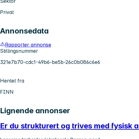
Sektor
Privat
Annonsedata
Rapporter annonse
Stillingsnummer
321e7b70-cdc1-49b6-be5b-26c0b086c6e6
Hentet fra
FINN
Lignende annonser
Er du strukturert og trives med fysisk