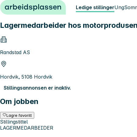
Hopp til innhold
Ledige stillinger
Ung
Somm
Lagermedarbeider hos motorprodusen
Randstad AS
Hordvik, 5108 Hordvik
Stillingsannonsen er inaktiv.
Om jobben
Lagre favoritt
Stillingstittel
LAGERMEDARBEIDER