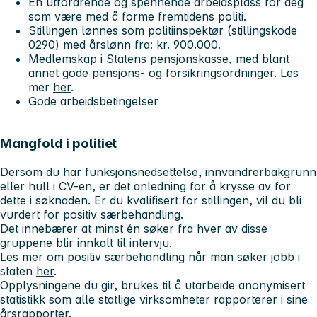
En utfordrende og spennende arbeidsplass for deg
som være med å forme fremtidens politi.
Stillingen lønnes som politiinspektør (stillingskode
0290) med årslønn fra: kr. 900.000.
Medlemskap i Statens pensjonskasse, med blant
annet gode pensjons- og forsikringsordninger. Les
mer
her
.
Gode arbeidsbetingelser
Mangfold i politiet
Dersom du har funksjonsnedsettelse, innvandrerbakgrunn
eller hull i CV-en, er det anledning for å krysse av for
dette i søknaden. Er du kvalifisert for stillingen, vil du bli
vurdert for positiv særbehandling.
Det innebærer at minst én søker fra hver av disse
gruppene blir innkalt til intervju.
Les mer om positiv særbehandling når man søker jobb i
staten
her
.
Opplysningene du gir, brukes til å utarbeide anonymisert
statistikk som alle statlige virksomheter rapporterer i sine
årsrapporter.