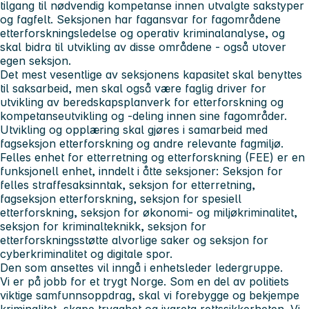
tilgang til nødvendig kompetanse innen utvalgte sakstyper
og fagfelt. Seksjonen har fagansvar for fagområdene
etterforskningsledelse og operativ kriminalanalyse, og
skal bidra til utvikling av disse områdene - også utover
egen seksjon.
Det mest vesentlige av seksjonens kapasitet skal benyttes
til saksarbeid, men skal også være faglig driver for
utvikling av beredskapsplanverk for etterforskning og
kompetanseutvikling og -deling innen sine fagområder.
Utvikling og opplæring skal gjøres i samarbeid med
fagseksjon etterforskning og andre relevante fagmiljø.
Felles enhet for etterretning og etterforskning (FEE) er en
funksjonell enhet, inndelt i åtte seksjoner: Seksjon for
felles straffesaksinntak, seksjon for etterretning,
fagseksjon etterforskning, seksjon for spesiell
etterforskning, seksjon for økonomi- og miljøkriminalitet,
seksjon for kriminalteknikk, seksjon for
etterforskningsstøtte alvorlige saker og seksjon for
cyberkriminalitet og digitale spor.
Den som ansettes vil inngå i enhetsleder ledergruppe.
Vi er på jobb for et trygt Norge. Som en del av politiets
viktige samfunnsoppdrag, skal vi forebygge og bekjempe