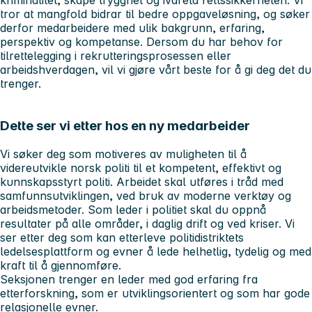
kriminalitet, skape trygghet og ivareta rettssikkerheten. Vi
tror at mangfold bidrar til bedre oppgaveløsning, og søker
derfor medarbeidere med ulik bakgrunn, erfaring,
perspektiv og kompetanse. Dersom du har behov for
tilrettelegging i rekrutteringsprosessen eller
arbeidshverdagen, vil vi gjøre vårt beste for å gi deg det du
trenger.
Dette ser vi etter hos en ny medarbeider
Vi søker deg som motiveres av muligheten til å
videreutvikle norsk politi til et kompetent, effektivt og
kunnskapsstyrt politi. Arbeidet skal utføres i tråd med
samfunnsutviklingen, ved bruk av moderne verktøy og
arbeidsmetoder. Som leder i politiet skal du oppnå
resultater på alle områder, i daglig drift og ved kriser. Vi
ser etter deg som kan etterleve politidistriktets
ledelsesplattform og evner å lede helhetlig, tydelig og med
kraft til å gjennomføre.
Seksjonen trenger en leder med god erfaring fra
etterforskning, som er utviklingsorientert og som har gode
relasjonelle evner.