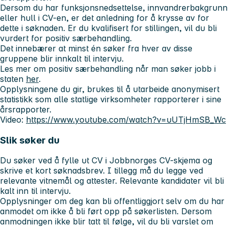
Dersom du har funksjonsnedsettelse, innvandrerbakgrunn
eller hull i CV-en, er det anledning for å krysse av for
dette i søknaden. Er du kvalifisert for stillingen, vil du bli
vurdert for positiv særbehandling.
Det innebærer at minst én søker fra hver av disse
gruppene blir innkalt til intervju.
Les mer om positiv særbehandling når man søker jobb i
staten
her
.
Opplysningene du gir, brukes til å utarbeide anonymisert
statistikk som alle statlige virksomheter rapporterer i sine
årsrapporter.
Video:
https://www.youtube.com/watch?v=uUTjHmSB_Wc
Slik søker du
Du søker ved å fylle ut CV i Jobbnorges CV-skjema og
skrive et kort søknadsbrev. I tillegg må du legge ved
relevante vitnemål og attester. Relevante kandidater vil bli
kalt inn til intervju.
Opplysninger om deg kan bli offentliggjort selv om du har
anmodet om ikke å bli ført opp på søkerlisten. Dersom
anmodningen ikke blir tatt til følge, vil du bli varslet om