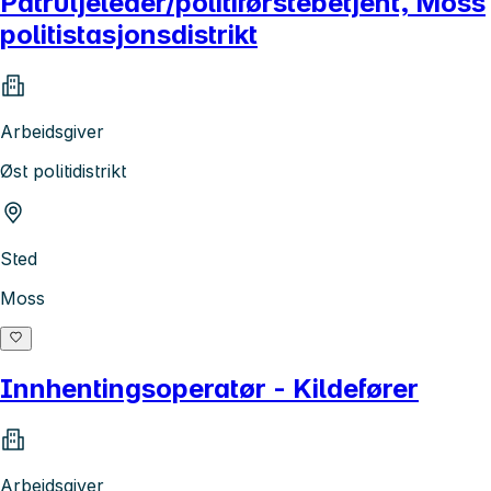
Patruljeleder/politiførstebetjent, Moss
politistasjonsdistrikt
Arbeidsgiver
Øst politidistrikt
Sted
Moss
Innhentingsoperatør - Kildefører
Arbeidsgiver