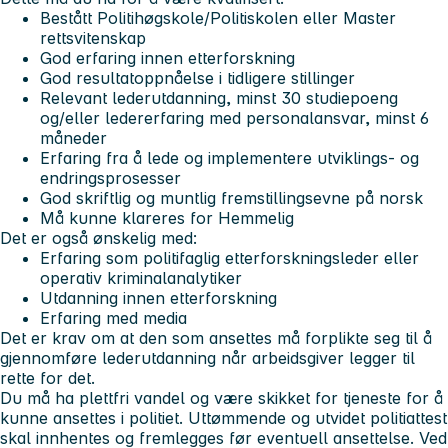
Bestått Politihøgskole/Politiskolen eller Master
rettsvitenskap
God erfaring innen etterforskning
God resultatoppnåelse i tidligere stillinger
Relevant lederutdanning, minst 30 studiepoeng
og/eller ledererfaring med personalansvar, minst 6
måneder
Erfaring fra å lede og implementere utviklings- og
endringsprosesser
God skriftlig og muntlig fremstillingsevne på norsk
Må kunne klareres for Hemmelig
Det er også ønskelig med:
Erfaring som politifaglig etterforskningsleder eller
operativ kriminalanalytiker
Utdanning innen etterforskning
Erfaring med media
Det er krav om at den som ansettes må forplikte seg til å
gjennomføre lederutdanning når arbeidsgiver legger til
rette for det.
Du må ha plettfri vandel og være skikket for tjeneste for å
kunne ansettes i politiet. Uttømmende og utvidet politiattest
skal innhentes og fremlegges før eventuell ansettelse. Ved