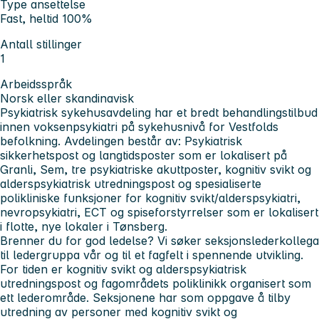
Type ansettelse
Fast, heltid 100%
Antall stillinger
1
Arbeidsspråk
Norsk eller skandinavisk
Psykiatrisk sykehusavdeling
har et bredt behandlingstilbud
innen voksenpsykiatri på sykehusnivå for Vestfolds
befolkning. Avdelingen består av: Psykiatrisk
sikkerhetspost og langtidsposter som er lokalisert på
Granli, Sem, tre psykiatriske akuttposter, kognitiv svikt og
alderspsykiatrisk utredningspost og spesialiserte
polikliniske funksjoner for kognitiv svikt/alderspsykiatri,
nevropsykiatri, ECT og spiseforstyrrelser som er lokalisert
i flotte, nye lokaler i Tønsberg.
Brenner du for god ledelse?
Vi søker seksjonslederkollega
til ledergruppa vår og til et fagfelt i spennende utvikling.
For tiden er kognitiv svikt og alderspsykiatrisk
utredningspost og fagområdets poliklinikk organisert som
ett lederområde. Seksjonene har som oppgave å tilby
utredning av personer med kognitiv svikt og