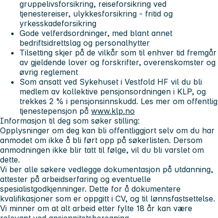
gruppelivsforsikring, reiseforsikring ved
tjenestereiser, ulykkesforsikring - fritid og
yrkesskadeforsikring
Gode velferdsordninger, med blant annet
bedriftsidrettslag og personalhytter
Tilsetting skjer på de vilkår som til enhver tid fremgår
av gjeldende lover og forskrifter, overenskomster og
øvrig reglement
Som ansatt ved Sykehuset i Vestfold HF vil du bli
medlem av kollektive pensjonsordningen i KLP, og
trekkes 2 % i pensjonsinnskudd. Les mer om offentlig
tjenestepensjon på
www.klp.no
Informasjon til deg som søker stilling:
Opplysninger om deg kan bli offentliggjort selv om du har
anmodet om ikke å bli ført opp på søkerlisten. Dersom
anmodningen ikke blir tatt til følge, vil du bli varslet om
dette.
Vi ber alle søkere vedlegge dokumentasjon på utdanning,
attester på arbeidserfaring og eventuelle
spesialistgodkjenninger. Dette for å dokumentere
kvalifikasjoner som er oppgitt i CV, og til lønnsfastsettelse.
Vi minner om at alt arbeid etter fylte 18 år kan være