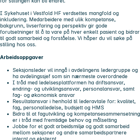
for stillingen kan bli endret.
I Sykehuset i Vestfold HF verdsettes mangfold og
inkludering. Medarbeidere med ulik kompetanse,
bakgrunn, livserfaring og perspektiv gir gode
forutsetninger til å ta vare på hver enkelt pasient og bidrar
til godt samarbeid og forståelse. Vi håper du vil søke på
stilling hos oss.
Arbeidsoppgaver
Seksjonsleder vil inngå i avdelingens ledergruppe og
ha avdelingssjef som sin nærmeste overordnede
I tråd med ledelsesplattformen ha driftsansvar,
endring- og utviklingsansvar, personalansvar, samt
fag- og økonomisk ansvar
Resultatansvar i henhold til lederavtale for: kvalitet,
fag, personalledelse, budsjett og HMS
Bidra til at fagutvikling og kompetansesammensetning
er i tråd med fremtidige behov og målsetting
Jobbe for et godt arbeidsmiljø og godt samarbeid
mellom seksjoner og andre samarbeidspartnere
internt og eksternt