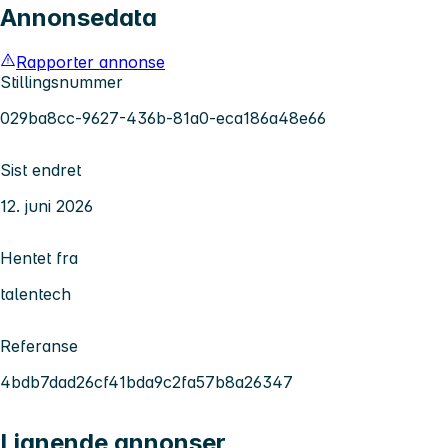
Annonsedata
Rapporter annonse
Stillingsnummer
029ba8cc-9627-436b-81a0-eca186a48e66
Sist endret
12. juni 2026
Hentet fra
talentech
Referanse
4bdb7dad26cf41bda9c2fa57b8a26347
Lignende annonser