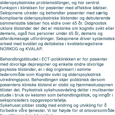
alderspsykiatriske problemstillinger, og har sentral
funksjon i klinikken for pasienter med affektive lidelser.
Seksjonene utreder og behandler pasienter med særlig
kompliserte alderspsykiatriske tilstander og debuterende
sammensatte lidelser hos eldre over 65 år. Diagnostisk
uklare tilstander der det er mistanke om kognitiv svikt eller
demens, også hos personer under 65 år, demens og
atferdsmessige utfordringer. Seksjonene driver systematisk
arbeid med kvalitet og deltakelse i kvalitetsregistrene
NORKOG og KVALAP.
Behandlingstilbudet i ECT-poliklinikken er for pasienter
med alvorlige depresjoner og enkelte andre alvorlige
psykiske tilstander, er i dag organisert i samme
lederområde som Kognitiv svikt og alderspsykiatrisk
utredningspost. Behandlingen skjer poliklinisk dersom
pasientens kliniske tilstand er stabil og hjemmesituasjonen
tillater det. Psykiatrisk sykehusavdeling deltar i multisenter
studie i bruk av ketamin som behandlingstiltak, og inngår i
seksjonsleders oppgaveportefølje.
Sykehuset jobber stadig med endring og utvikling for å
forbedre våre tjenester. Vi tar høyde for at ansvarsområde