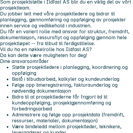
Som prosjektstøtte i Ildfast AS blir du en viktig del av vårt
prosjektteam.
Du jobber tett med våre prosjektledere og bidrar til
planlegging, gjennomføring og oppfølging av prosjekter
innen service og vedlikehold i industrien.
Du får en variert rolle med ansvar for struktur, fremdrift,
dokumentasjon, ressursflyt og oppfølging gjennom hele
prosjektløpet -- fra tilbud til ferdigstillelse.
Vil du ha en nøkkelrolle hos Ildfast AS?
Da kan dette være muligheten for deg!
Dine ansvarsområder
Støtte prosjektledere i planlegging, koordinering og
oppfølging
Bistå i tilbudsarbeid, kalkyler og kundeunderlag
Følge opp timeregistrering, fakturaunderlag og
nødvendig dokumentasjon
Bidra til at prosjektlederne får frigjort tid til
kundeoppfølging, prosjektgjennomføring og
forbedringsarbeid
Administrere og følge opp prosjektdata (fremdrift,
ressurser, materialer, dokumentasjon)
Være bindeledd mellom prosjektleder, teknikere,
leverandører og kunder