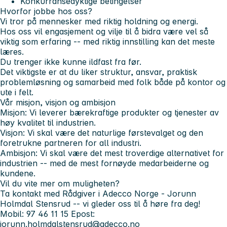
Konkurransedyktige betingelser
Hvorfor jobbe hos oss?
Vi tror på mennesker med riktig holdning og energi.
Hos oss vil engasjement og vilje til å bidra være vel så
viktig som erfaring -- med riktig innstilling kan det meste
læres.
Du trenger ikke kunne ildfast fra før.
Det viktigste er at du liker struktur, ansvar, praktisk
problemløsning og samarbeid med folk både på kontor og
ute i felt.
Vår misjon, visjon og ambisjon
Misjon: Vi leverer bærekraftige produkter og tjenester av
høy kvalitet til industrien.
Visjon: Vi skal være det naturlige førstevalget og den
foretrukne partneren for all industri.
Ambisjon: Vi skal være det mest troverdige alternativet for
industrien -- med de mest fornøyde medarbeiderne og
kundene.
Vil du vite mer om muligheten?
Ta kontakt med Rådgiver i Adecco Norge - Jorunn
Holmdal Stensrud -- vi gleder oss til å høre fra deg!
Mobil: 97 46 11 15 Epost:
jorunn.holmdalstensrud@adecco.no