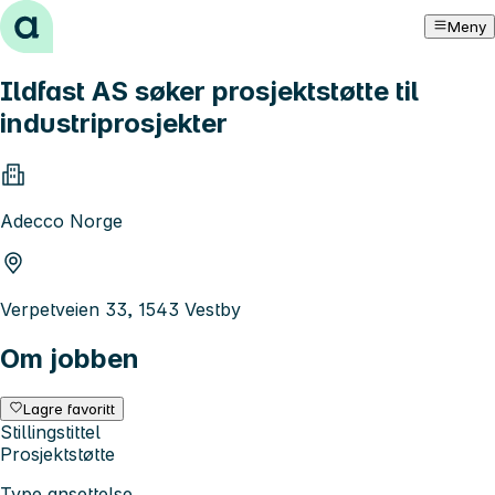
Hopp til innhold
Meny
Ildfast AS søker prosjektstøtte til
industriprosjekter
Adecco Norge
Verpetveien 33, 1543 Vestby
Om jobben
Lagre favoritt
Stillingstittel
Prosjektstøtte
Type ansettelse