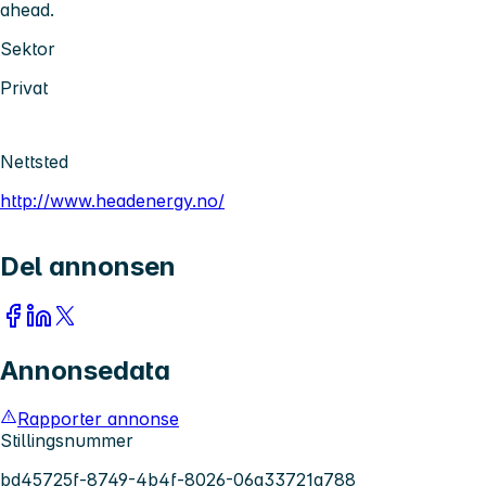
ahead.
Sektor
Privat
Nettsted
http://www.headenergy.no/
Del annonsen
Annonsedata
Rapporter annonse
Stillingsnummer
bd45725f-8749-4b4f-8026-06a33721a788