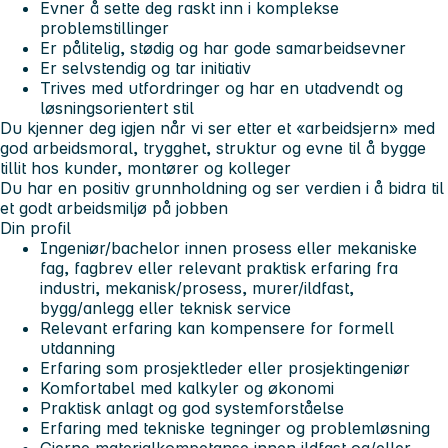
Evner å sette deg raskt inn i komplekse
problemstillinger
Er pålitelig, stødig og har gode samarbeidsevner
Er selvstendig og tar initiativ
Trives med utfordringer og har en utadvendt og
løsningsorientert stil
Du kjenner deg igjen når vi ser etter et «arbeidsjern» med
god arbeidsmoral, trygghet, struktur og evne til å bygge
tillit hos kunder, montører og kolleger
Du har en positiv grunnholdning og ser verdien i å bidra til
et godt arbeidsmiljø på jobben
Din profil
Ingeniør/bachelor innen prosess eller mekaniske
fag, fagbrev eller relevant praktisk erfaring fra
industri, mekanisk/prosess, murer/ildfast,
bygg/anlegg eller teknisk service
Relevant erfaring kan kompensere for formell
utdanning
Erfaring som prosjektleder eller prosjektingeniør
Komfortabel med kalkyler og økonomi
Praktisk anlagt og god systemforståelse
Erfaring med tekniske tegninger og problemløsning
Gjerne materialkompetanse innen ildfast og/eller