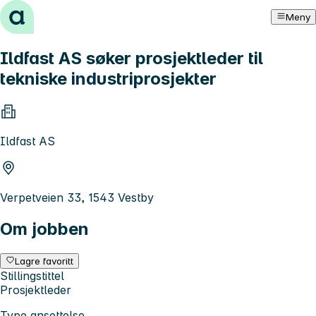
Hopp til innhold
Meny
Ildfast AS søker prosjektleder til
tekniske industriprosjekter
Ildfast AS
Verpetveien 33, 1543 Vestby
Om jobben
Lagre favoritt
Stillingstittel
Prosjektleder
Type ansettelse