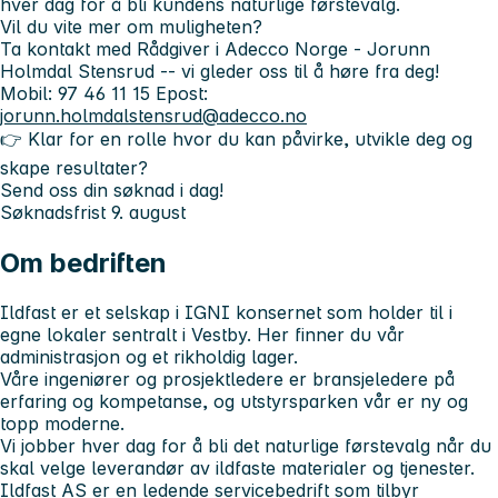
hver dag for å bli kundens naturlige førstevalg.
Vil du vite mer om muligheten?
Ta kontakt med Rådgiver i Adecco Norge - Jorunn
Holmdal Stensrud -- vi gleder oss til å høre fra deg!
Mobil: 97 46 11 15 Epost:
jorunn.holmdalstensrud@adecco.no
👉 Klar for en rolle hvor du kan påvirke, utvikle deg og
skape resultater?
Send oss din søknad i dag!
Søknadsfrist 9. august
Om bedriften
Ildfast er et selskap i IGNI konsernet som holder til i
egne lokaler sentralt i Vestby. Her finner du vår
administrasjon og et rikholdig lager.
Våre ingeniører og prosjektledere er bransjeledere på
erfaring og kompetanse, og utstyrsparken vår er ny og
topp moderne.
Vi jobber hver dag for å bli det naturlige førstevalg når du
skal velge leverandør av ildfaste materialer og tjenester.
Ildfast AS er en ledende servicebedrift som tilbyr