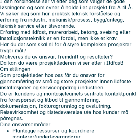
I den forbindelse ser vi etter deg som velger de gode
løsningene og som evner å holde i et prosjekt fra A til Å.
Vi søker deg som har praktisk teknisk forståelse og
erfaring fra industri, mekanisk/prosess, bygg/anlegg,
teknisk service eller tilsvarende.
Erfaring med ildfast, murerarbeid, betong, sveising eller
installasjonsteknikk er en fordel, men ikke et krav.
Har du det som skal til for å styre komplekse prosjekter
trygt i mål?
Motiveres du av ansvar, fremdrift og resultater?
Da kan du være prosjektlederen vi ser etter i Ildfast!
Om stillingen
Som prosjektleder hos oss får du ansvar for
gjennomføring av små og store prosjekter innen ildfaste
installasjoner og serviceoppdrag i industrien.
Du er kundens og montasjeteamets sentrale kontaktpunkt
fra forespørsel og tilbud til gjennomføring,
dokumentasjon, fakturagrunnlag og avslutning.
Reisevirksomhet og tilstedeværelse ute hos kunder må
påregnes.
Dine ansvarsområder
Planlegge ressurser og koordinere
montører/underleverandører