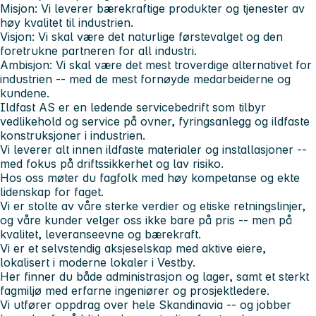
Misjon: Vi leverer bærekraftige produkter og tjenester av
høy kvalitet til industrien.
Visjon: Vi skal være det naturlige førstevalget og den
foretrukne partneren for all industri.
Ambisjon: Vi skal være det mest troverdige alternativet for
industrien -- med de mest fornøyde medarbeiderne og
kundene.
Ildfast AS er en ledende servicebedrift som tilbyr
vedlikehold og service på ovner, fyringsanlegg og ildfaste
konstruksjoner i industrien.
Vi leverer alt innen ildfaste materialer og installasjoner --
med fokus på driftssikkerhet og lav risiko.
Hos oss møter du fagfolk med høy kompetanse og ekte
lidenskap for faget.
Vi er stolte av våre sterke verdier og etiske retningslinjer,
og våre kunder velger oss ikke bare på pris -- men på
kvalitet, leveranseevne og bærekraft.
Vi er et selvstendig aksjeselskap med aktive eiere,
lokalisert i moderne lokaler i Vestby.
Her finner du både administrasjon og lager, samt et sterkt
fagmiljø med erfarne ingeniører og prosjektledere.
Vi utfører oppdrag over hele Skandinavia -- og jobber