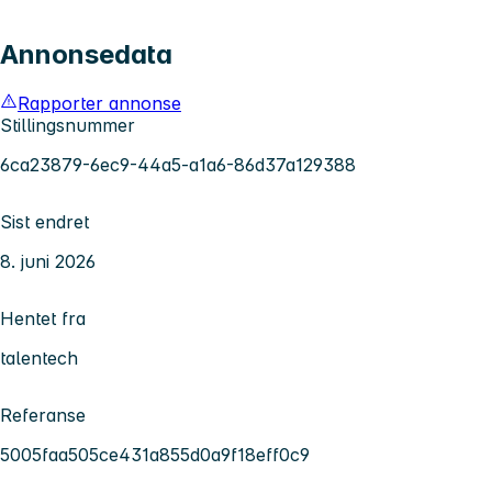
Annonsedata
Rapporter annonse
Stillingsnummer
6ca23879-6ec9-44a5-a1a6-86d37a129388
Sist endret
8. juni 2026
Hentet fra
talentech
Referanse
5005faa505ce431a855d0a9f18eff0c9