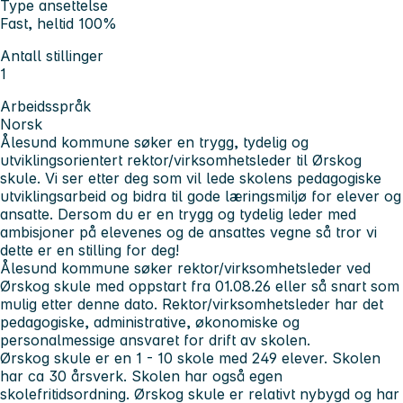
Type ansettelse
Fast, heltid 100%
Antall stillinger
1
Arbeidsspråk
Norsk
Ålesund kommune søker en trygg, tydelig og
utviklingsorientert rektor/virksomhetsleder til Ørskog
skule. Vi ser etter deg som vil lede skolens pedagogiske
utviklingsarbeid og bidra til gode læringsmiljø for elever og
ansatte. Dersom du er en trygg og tydelig leder med
ambisjoner på elevenes og de ansattes vegne så tror vi
dette er en stilling for deg!
Ålesund kommune søker rektor/virksomhetsleder ved
Ørskog skule med oppstart fra 01.08.26 eller så snart som
mulig etter denne dato. Rektor/virksomhetsleder har det
pedagogiske, administrative, økonomiske og
personalmessige ansvaret for drift av skolen.
Ørskog skule er en 1 - 10 skole med 249 elever. Skolen
har ca 30 årsverk. Skolen har også egen
skolefritidsordning. Ørskog skule er relativt nybygd og har