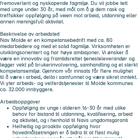
fremoverlent og nyskapende fagmiljø. Du vil jobbe tett
med unge under 30 år, med mål om å gi dem rask og
treffsikker oppfølging på veien mot arbeid, utdanning eller
annen meningsfull aktivitet.
Beskrivelse av arbeidsted
Nav Molde er en kompetansebedrift med ca. 80
medarbeidere og med et solid fagmiljø. Virksomheten er
utviklingsorientert og har høye ambisjoner. Vi ønsker å
være en innovativ og framtidsrettet tjenesteleverandør og
legger vekt på brukerinvolvering, samhandling og et sterkt
kompetansemiljø. Gjennom vår innsats får flere mulighet
til å være i arbeid, delta i samfunnet og være sikret inntekt.
Vi yter arbeids- og velferdstjenester til Molde kommunes
ca. 32.000 innbyggere.
Arbeidsoppgaver
Oppfølging av unge i alderen 16-30 år med ulike
behov for bistand til utdanning, kvalifisering, arbeid
og aktivitet, og i henhold til Navs ungdomsgaranti
Helhetlig og proaktiv oppfølging hvor
hovedmålsetningen er å bidra til at flest mulig