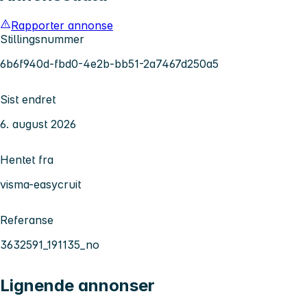
Rapporter annonse
Stillingsnummer
6b6f940d-fbd0-4e2b-bb51-2a7467d250a5
Sist endret
6. august 2026
Hentet fra
visma-easycruit
Referanse
3632591_191135_no
Lignende annonser