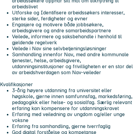
arbeidssøkere oppnår sitt mål om tilknytning til
arbeidslivet
Utforske og Identifisere arbeidssøkers interesser,
sterke sider, ferdigheter og evner
Engasjere og motivere både jobbsøkere,
arbeidsgivere og andre samarbeidspartnere
Veilede, informere og saksbehandle i henhold til
gjeldende regelverk
Veilede i Nav sine selvbetjeningsløsninger
Samhandling innenfor Nav, med andre kommunale
tjenester, helse, arbeidsgivere,
utdanningsinstitusjoner og frivilligheten er en stor del
av arbeidshverdagen som Nav-veileder
Kvalifikasjoner
3-årig høyere utdanning fra universitet eller
høgskole, gjerne innen samfunnsfag, markedsføring,
pedagogikk eller helse- og sosialfag. Særlig relevant
erfaring kan kompensere for utdanningskravet
Erfaring med veiledning av ungdom og/eller unge
voksne
Erfaring fra samhandling, gjerne tverrfaglig
God digital forståelse og kompetanse