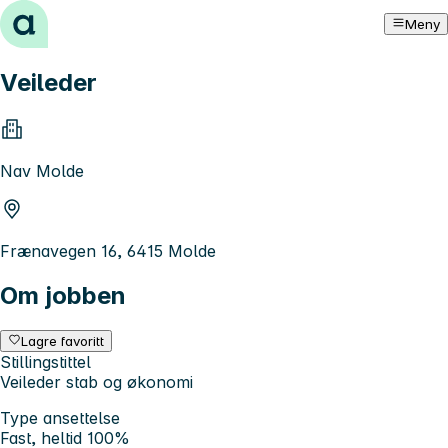
Hopp til innhold
Meny
Veileder
Nav Molde
Frænavegen 16, 6415 Molde
Om jobben
Lagre favoritt
Stillingstittel
Veileder stab og økonomi
Type ansettelse
Fast, heltid 100%