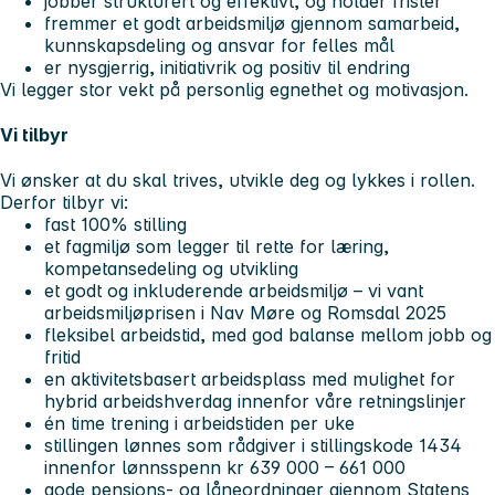
jobber strukturert og effektivt, og holder frister
fremmer et godt arbeidsmiljø gjennom samarbeid,
kunnskapsdeling og ansvar for felles mål
er nysgjerrig, initiativrik og positiv til endring
Vi legger stor vekt på personlig egnethet og motivasjon.
Vi tilbyr
Vi ønsker at du skal trives, utvikle deg og lykkes i rollen.
Derfor tilbyr vi:
fast 100% stilling
et fagmiljø som legger til rette for læring,
kompetansedeling og utvikling
et godt og inkluderende arbeidsmiljø – vi vant
arbeidsmiljøprisen i Nav Møre og Romsdal 2025
fleksibel arbeidstid, med god balanse mellom jobb og
fritid
en aktivitetsbasert arbeidsplass med mulighet for
hybrid arbeidshverdag innenfor våre retningslinjer
én time trening i arbeidstiden per uke
stillingen lønnes som rådgiver i stillingskode 1434
innenfor lønnsspenn kr 639 000 – 661 000
gode pensjons- og låneordninger gjennom Statens