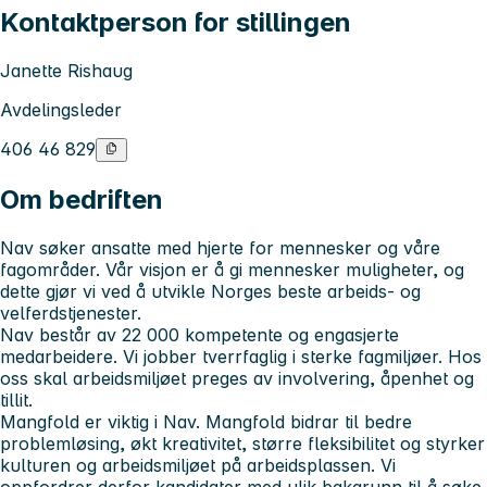
Kontaktperson for stillingen
Janette Rishaug
Avdelingsleder
406 46 829
Om bedriften
Nav søker ansatte med hjerte for mennesker og våre
fagområder. Vår visjon er å gi mennesker muligheter, og
dette gjør vi ved å utvikle Norges beste arbeids- og
velferdstjenester.
Nav består av 22 000 kompetente og engasjerte
medarbeidere. Vi jobber tverrfaglig i sterke fagmiljøer. Hos
oss skal arbeidsmiljøet preges av involvering, åpenhet og
tillit.
Mangfold er viktig i Nav. Mangfold bidrar til bedre
problemløsing, økt kreativitet, større fleksibilitet og styrker
kulturen og arbeidsmiljøet på arbeidsplassen. Vi
oppfordrer derfor kandidater med ulik bakgrunn til å søke