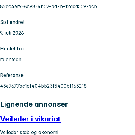
82ac46f9-8c98-4b52-bd7b-12aca5597acb
Sist endret
9. juli 2026
Hentet fra
talentech
Referanse
45e7677ac1c1404bb23f5400bf165218
Lignende annonser
Veileder i vikariat
Veileder stab og økonomi