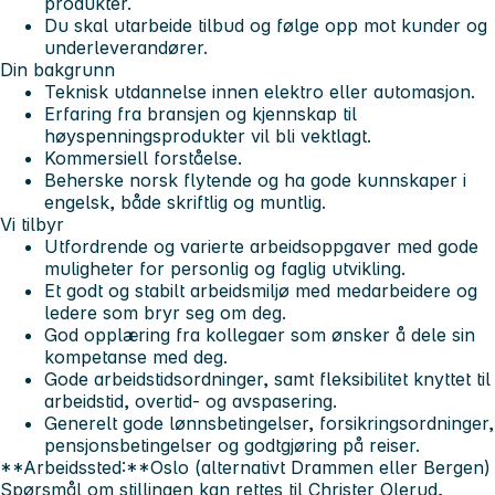
produkter.
Du skal utarbeide tilbud og følge opp mot kunder og
underleverandører.
Din bakgrunn
Teknisk utdannelse innen elektro eller automasjon.
Erfaring fra bransjen og kjennskap til
høyspenningsprodukter vil bli vektlagt.
Kommersiell forståelse.
Beherske norsk flytende og ha gode kunnskaper i
engelsk, både skriftlig og muntlig.
Vi tilbyr
Utfordrende og varierte arbeidsoppgaver med gode
muligheter for personlig og faglig utvikling.
Et godt og stabilt arbeidsmiljø med medarbeidere og
ledere som bryr seg om deg.
God opplæring fra kollegaer som ønsker å dele sin
kompetanse med deg.
Gode arbeidstidsordninger, samt fleksibilitet knyttet til
arbeidstid, overtid- og avspasering.
Generelt gode lønnsbetingelser, forsikringsordninger,
pensjonsbetingelser og godtgjøring på reiser.
**Arbeidssted:**Oslo (alternativt Drammen eller Bergen)
Spørsmål om stillingen kan rettes til Christer Olerud,