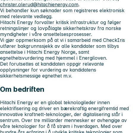
christer.olerud@hitachienergy.com
.
Vi behandler kun søknader som registreres elektronisk
med relevante vedlegg.
Hitachi Energy forvalter kritisk infrastruktur og følger
retningslinjer og lovpålagte sikkerhetskrav fra norske
myndigheter i våre ansettelsesprosesser.
Vi gjør oppmerksom på at vi i samarbeid med CheckIris
utfører bakgrunnssjekk av alle kandidater som tilbys
ansettelse i Hitachi Energy Norge, samt
egnethetsvurdering med hjemmel i Energiloven.
Det forutsettes at kandidaten oppgir relevante
opplysninger for vurdering av kandidatens
sikkerhetsmessige egnethet m.v.
Om bedriften
Hitachi Energy er en global teknologileder innen
elektrifisering og driver en bærekraftig energifremtid med
innovative kraftnett-teknologier, der digitalisering står i
sentrum. Over tre milliarder mennesker er avhengige av
våre teknologier for å få strøm i hverdagen. Med over
hundre års erfaring i å utvikle kritiske teknologier som