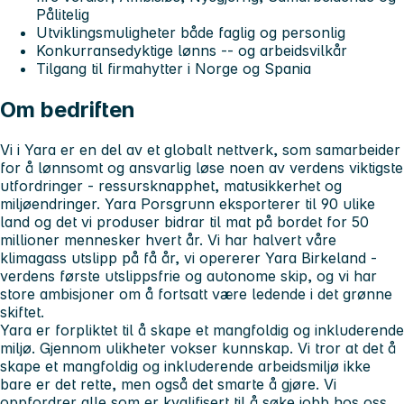
Pålitelig
Utviklingsmuligheter både faglig og personlig
Konkurransedyktige lønns -- og arbeidsvilkår
Tilgang til firmahytter i Norge og Spania
Om bedriften
Vi i Yara er en del av et globalt nettverk, som samarbeider
for å lønnsomt og ansvarlig løse noen av verdens viktigste
utfordringer - ressursknapphet, matusikkerhet og
miljøendringer. Yara Porsgrunn eksporterer til 90 ulike
land og det vi produser bidrar til mat på bordet for 50
millioner mennesker hvert år. Vi har halvert våre
klimagass utslipp på få år, vi opererer Yara Birkeland -
verdens første utslippsfrie og autonome skip, og vi har
store ambisjoner om å fortsatt være ledende i det grønne
skiftet.
Yara er forpliktet til å skape et mangfoldig og inkluderende
miljø. Gjennom ulikheter vokser kunnskap. Vi tror at det å
skape et mangfoldig og inkluderende arbeidsmiljø ikke
bare er det rette, men også det smarte å gjøre. Vi
oppfordrer alle som er kvalifisert til å søke jobb hos oss