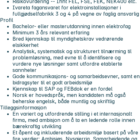
Risikovurdering -- Ihht FEL, FSE, FEK, NEK400 etc.
Ivareta fagansvaret for elektroinstallasjoner i
fullgjødselfabrikk 3 og 4 på vegne av faglig ansvarlig
Profil
Bachelor- eller masterutdanning innen elektrofag
Minimum 3 års relevant erfaring
Bred kjennskap til myndighetskrav vedrørende
elsikkerhet
Analytisk, systematisk og strukturert tilnærming til
problemløsning, med evne til å identifisere og
vurdere nye løsninger samt utfordre etablerte
sannheter
Gode kommunikasjons- og samarbeidsevner, samt en
bidragsyter til et godt arbeidsmiljø
Kjennskap til SAP og FEBdok er en fordel
Norsk er hovedspråk, men kandidaten må også
beherske engelsk, både muntlig og skriftlig
Tilleggsinformasjon
En variert og utfordrende stilling i et internasjonalt
firma, med ambisjon om å ta en ledende rolle innen
bærekraftig utvikling
Et åpent og inkluderende arbeidsmiljø basert på våre
fire verdier; Ambisiøs, Nysgjerrig, Samarbeidende og