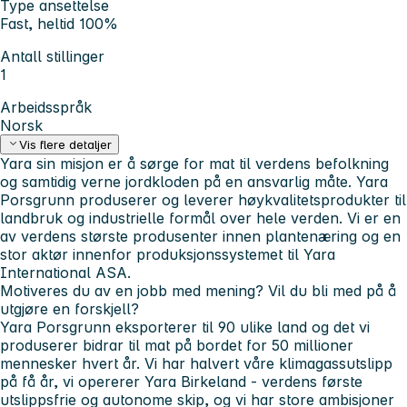
Type ansettelse
Fast, heltid 100%
Antall stillinger
1
Arbeidsspråk
Norsk
Vis flere detaljer
Yara sin misjon er å sørge for mat til verdens befolkning
og samtidig verne jordkloden på en ansvarlig måte. Yara
Porsgrunn produserer og leverer høykvalitetsprodukter til
landbruk og industrielle formål over hele verden. Vi er en
av verdens største produsenter innen plantenæring og en
stor aktør innenfor produksjonssystemet til Yara
International ASA.
Motiveres du av en jobb med mening? Vil du bli med på å
utgjøre en forskjell?
Yara Porsgrunn eksporterer til 90 ulike land og det vi
produserer bidrar til mat på bordet for 50 millioner
mennesker hvert år. Vi har halvert våre klimagassutslipp
på få år, vi opererer Yara Birkeland - verdens første
utslippsfrie og autonome skip, og vi har store ambisjoner