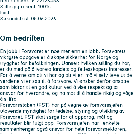
Referansenr.: 5127176453
Stillingsprosent: 100%
Fast
Søknadsfrist: 05.06.2026
Om bedriften
En jobb i Forsvaret er noe mer enn en jobb. Forsvarets
viktigste oppgave er å skape sikkerhet for Norge og
trygghet for befolkningen. Uansett hvilken stilling du har,
er du med på å ivareta landets og fellesskapets interesser.
For å verne om alt vi har og alt vi er, må vi selv leve ut de
verdiene vi er satt til å forsvare. Vi ønsker derfor ansatte
som bidrar til en god kultur ved å vise respekt og ta
ansvar for hverandre, og ha mot til å handle riktig og våge
å si ifra.
Forsvarsstaben
(FST) har på vegne av forsvarssjefen
utøvende myndighet for ledelse, styring og utvikling av
Forsvaret. FST skal sørge for at oppdrag, mål og
resultater blir fulgt opp. Forsvarssjefen har i enkelte
sammenhenger også ansvar for hele forsvarssektoren,