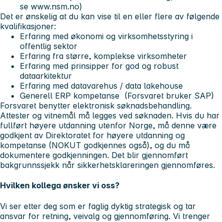
se www.nsm.no)
Det er ønskelig at du kan vise til en eller flere av følgende
kvalifikasjoner:
Erfaring med økonomi og virksomhetsstyring i
offentlig sektor
Erfaring fra større, komplekse virksomheter
Erfaring med prinsipper for god og robust
dataarkitektur
Erfaring med datavarehus / data lakehouse
Generell ERP kompetanse (Forsvaret bruker SAP)
Forsvaret benytter elektronisk søknadsbehandling.
Attester og vitnemål
må
legges ved søknaden. Hvis du har
fullført høyere utdanning utenfor Norge, må denne være
godkjent av Direktoratet for høyere utdanning og
kompetanse (NOKUT godkjennes også), og du må
dokumentere godkjenningen. Det blir gjennomført
bakgrunnssjekk når sikkerhetsklareringen gjennomføres.
Hvilken kollega ønsker vi oss?
Vi ser etter deg som er faglig dyktig strategisk og tar
ansvar for retning, veivalg og gjennomføring. Vi trenger