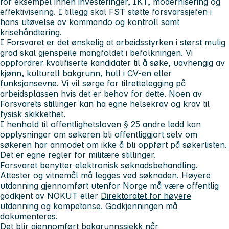
for eksempel innen investeringer, IKT, modernisering og
effektivisering. I tillegg skal FST støtte forsvarssjefen i
hans utøvelse av kommando og kontroll samt
krisehåndtering.
I Forsvaret er det ønskelig at arbeidsstyrken i størst mulig
grad skal gjenspeile mangfoldet i befolkningen. Vi
oppfordrer kvalifiserte kandidater til å søke, uavhengig av
kjønn, kulturell bakgrunn, hull i CV-en eller
funksjonsevne. Vi vil sørge for tilrettelegging på
arbeidsplassen hvis det er behov for dette. Noen av
Forsvarets stillinger kan ha egne helsekrav og krav til
fysisk skikkethet.
I henhold til offentlighetsloven § 25 andre ledd kan
opplysninger om søkeren bli offentliggjort selv om
søkeren har anmodet om ikke å bli oppført på søkerlisten.
Det er egne regler for militære stillinger.
Forsvaret benytter elektronisk søknadsbehandling.
Attester og vitnemål må legges ved søknaden. Høyere
utdanning gjennomført utenfor Norge må være offentlig
godkjent av NOKUT eller
Direktoratet for høyere
utdanning og kompetanse
. Godkjenningen må
dokumenteres.
Det blir gjennomført bakgrunnssjekk når