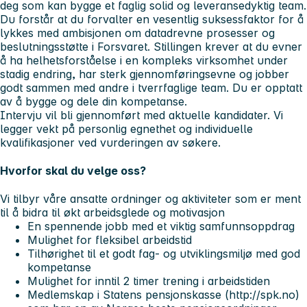
deg som kan bygge et faglig solid og leveransedyktig team.
Du forstår at du forvalter en vesentlig suksessfaktor for å
lykkes med ambisjonen om datadrevne prosesser og
beslutningsstøtte i Forsvaret. Stillingen krever at du evner
å ha helhetsforståelse i en kompleks virksomhet under
stadig endring, har sterk gjennomføringsevne og jobber
godt sammen med andre i tverrfaglige team. Du er opptatt
av å bygge og dele din kompetanse.
Intervju vil bli gjennomført med aktuelle kandidater. Vi
legger vekt på personlig egnethet og individuelle
kvalifikasjoner ved vurderingen av søkere.
Hvorfor skal du velge oss?
Vi tilbyr våre ansatte ordninger og aktiviteter som er ment
til å bidra til økt arbeidsglede og motivasjon
En spennende jobb med et viktig samfunnsoppdrag
Mulighet for fleksibel arbeidstid
Tilhørighet til et godt fag- og utviklingsmiljø med god
kompetanse
Mulighet for inntil 2 timer trening i arbeidstiden
Medlemskap i Statens pensjonskasse (http://spk.no)