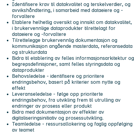
Identifisere krav til datakvalitet og terskelverdier, og
avvikshåndtering, i samarbeid med dataeiere og -
forvaltere
Etablere helhetlig oversikt og innsikt om datakvalitet,
i brukervennlige dataprodukter tilrettelagt for
dataeiere og -forvaltere
Tilrettelegge brukervennlig dokumentasjon og
kommunikasjon angående masterdata, referansedata
og strukturdata
Bidra til etablering av felles informasjonsarkitektur og
begrepsdefinisjoner, samt felles styringsdata og
dataprodukter
Behovsledelse - identifisere og prioritere
endringsbehov, basert på kriterier som nytte og
effekt
Leveranseledelse - følge opp prioriterte
endringsbehov, fra utvikling frem til utrulling av
endringer av prosess eller produkt
Bidra med dokumentasjon av effekter av
digitaliseringsinitiativ og prosessutvikling.
Teamledelse - ressursallokering og faglig oppfølging
av teamet