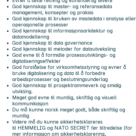
Evner å sette retning og kontinuerlig levere
God kjennskap til master- og referansedata
management, konsepter og praksis
God kjennskap til bruken av mastedata i analyse eller
operasjonelle prosesser
God kjennskap til informasjonsarkitektur og
datamodellering
God kjennskap til data governance
God kjennskap til metoder for datautveksling
God evne til å formidle prosessutviklings- og
digitaliseringseffekter
God forståelse for virksomhetsstyring og evner å
bruke digitalisering og data til å forbedre
arbeidsprosesser og beslutningsunderlag
God kjennskap til prosjektrammeverk og smidig
utvikling.
Meget god evne til muntlig, skriftlig og visuell
kommunikasjon
Du må kunne norsk meget godt, både skriftlig og
muntlig
Videre må du kunne sikkerhetsklareres
til HEMMELIG og NATO SECRET før tiltredelse (for
mer informasjon om sikkerhetsklarering,