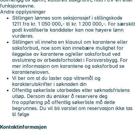
funksjonsevne.
Andre opplysninger
Stillingen lønnes som seksjonssjef i stillingskode
1211 fra kr. 1 050 000,- til kr. 1 200 000,-. For særskilt
godt kvalifiserte kandidater kan noe høyere lønn
vurderes.
Stillingen vil inneha en klausul om karantene eller
saksforbud, noe som kan innebære mulighet for
ileggelse av karantene og/eller saksforbud ved
avslutning av arbeidsforholdet i Forsvarsbygg. For
mer informasjon om karantene og saksforbud se
karanteneloven.
Vi ber om at du laster opp vitnemål og
karakterutskrifter i søknaden din
Offentlig søkerliste utarbeides etter søknadsfristens
utløp. Dersom du ønsker å reservere deg
fra oppføring på offentlig søkerliste må dette
begrunnes. Du vil bli varslet om reservasjon ikke tas
til følge
Kontaktinformasjon