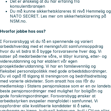
Det er ønskelig at du har erfaring fra
konsulentbransjen
Du må kunne sikkerhetsklareres til nivå Hemmelig og
NATO SECRET. Les mer om sikkerhetsklarering på
NSM.no.
Hvorfor jobbe hos oss?
I Forsvarsbygg vil du få en spennende og variert
arbeidshverdag med et meningsfullt samfunnsoppdrag
hvor du vil bidra til å bygge forsvarsevne hver dag. Vi
satser på medarbeiderne våre, vi tilbyr kursing, etter- og
videreutdanning og har etablert vår egen
prosjektlederutdanning. Vi har en familievennlig og
fleksibel personalpolitikk med gode arbeidstidsordninger.
Du vil også få tilgang til treningsrom og bedriftsidrettslag
med varierte aktiviteter. Som ansatt hos oss får du
medlemskap i Statens pensjonskasse som er en av landets
beste pensjonsordninger med mulighet for boliglån og
gode forsikringsordninger. Forsvarsbygg ønsker at
arbeidsstyrken avspeiler mangfoldet i samfunnet. Vi
oppfordrer alle kvalifiserte kandidater til å søke,
uavhengig av kjønn, kulturell bakgrunn, hull i CV-en eller