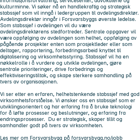
informasjonsforvaltning, servicesenter, advokatene og
kulturminne. Vi søker nå en handlekraftig og strategisk
stabssjef som vil inngå i ledergruppen til avdelingsdirektør.
Avdelingsdirektør inngår i Forsvarsbyggs øverste ledelse.
Som stabssjef i avdelingen vil du være
avdelingsdirektørens stedfortreder. Sentrale oppgaver vil
være oppfølging av avdelingen som helhet, oppfølging av
pågående prosjekter enten som prosjektleder eller som
deltager, rapportering, forbedringsarbeid knyttet til
digitalisering og virksomhetsstyring. Stabssjef vil ha en
nøkkelrolle i å vurdere og utvikle avdelingen, gjøre
sentrale prioriteringer, drive forbedrings og
effektiviseringstiltak, og skape sterkere samhandling på
tvers av organisasjonen.
Vi ser etter en erfaren, helhetstenkende stabssjef med god
virksomhetsforståelse. Vi ønsker oss en stabssjef som er
utviklingsorientert og har erfaring fra å bruke teknologi
for å løfte prosesser og beslutninger, og erfaring fra
endringsprosesser. Du er strategisk, skaper tillit og
samhandler godt på tvers av virksomheten.
Les mer om Forsvarsbygg på forsvarsbygg.no/jobb