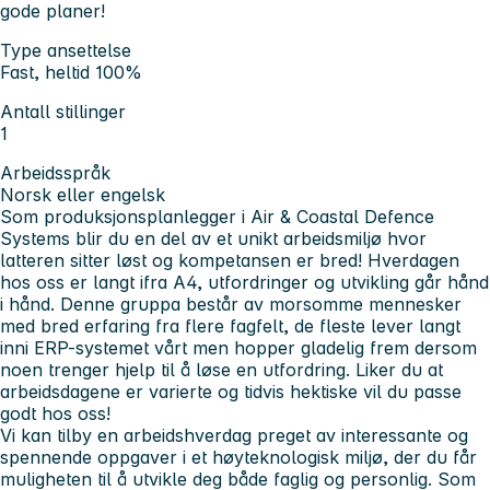
gode planer!
Type ansettelse
Fast, heltid 100%
Antall stillinger
1
Arbeidsspråk
Norsk eller engelsk
Som produksjonsplanlegger i Air & Coastal Defence
Systems blir du en del av et unikt arbeidsmiljø hvor
latteren sitter løst og kompetansen er bred! Hverdagen
hos oss er langt ifra A4, utfordringer og utvikling går hånd
i hånd. Denne gruppa består av morsomme mennesker
med bred erfaring fra flere fagfelt, de fleste lever langt
inni ERP-systemet vårt men hopper gladelig frem dersom
noen trenger hjelp til å løse en utfordring. Liker du at
arbeidsdagene er varierte og tidvis hektiske vil du passe
godt hos oss!
Vi kan tilby
en arbeidshverdag preget av interessante og
spennende oppgaver i et høyteknologisk miljø, der du får
muligheten til å utvikle deg både faglig og personlig. Som