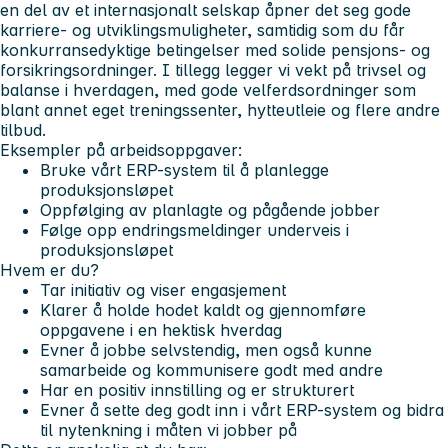
en del av et internasjonalt selskap åpner det seg gode
karriere- og utviklingsmuligheter, samtidig som du får
konkurransedyktige betingelser med solide pensjons- og
forsikringsordninger. I tillegg legger vi vekt på trivsel og
balanse i hverdagen, med gode velferdsordninger som
blant annet eget treningssenter, hytteutleie og flere andre
tilbud.
Eksempler på arbeidsoppgaver:
Bruke vårt ERP-system til å planlegge
produksjonsløpet
Oppfølging av planlagte og pågående jobber
Følge opp endringsmeldinger underveis i
produksjonsløpet
Hvem er du?
Tar initiativ og viser engasjement
Klarer å holde hodet kaldt og gjennomføre
oppgavene i en hektisk hverdag
Evner å jobbe selvstendig, men også kunne
samarbeide og kommunisere godt med andre
Har en positiv innstilling og er strukturert
Evner å sette deg godt inn i vårt ERP-system og bidra
til nytenkning i måten vi jobber på