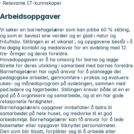
· Relevante IT-kunnskaper
Arbeidsoppgaver
Vi søker en barnehagelærer som kan jobbe 60 % stilling,
og som er bevisst sine verdier og er glad i natur og
friluftsliv. Stillingen er et vikariat , og oppgavene består i å
ha daglig kontakt og medansvar for en avdeling med 12
tre- åringer og deres foreldre.
Hovedoppgaven er å ha omsorg for barna og legge
tilrette for deres utvikling i samarbeid med barnas foreldre.
Barnehagelærer har også ansvar for å planlegge det
pedagogiske arbeidet, gjennomføre i praksis og evaluere
ukes- og månedsprogram på avdelingen, sammen med
ped.ledere og fagarbeider. Stillingen krever både at en er
god på å organisere og samarbeide, og at en har gode
relasjonelle ferdigheter.
Barnehagelærers oppgaver innbefatter å bidra til
samarbeidet på hele huset, og medvirke til et god
arbeidsmiljø. Barnehagelærer kan få ansvar for å lede
basemøter eller oppgaver tilknyttet personalmøter.
Den som blir tilsatt, forplikter seg til å arbeide etter