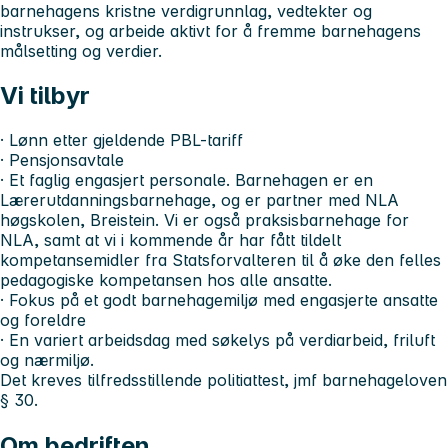
barnehagens kristne verdigrunnlag, vedtekter og
instrukser, og arbeide aktivt for å fremme barnehagens
målsetting og verdier.
Vi tilbyr
· Lønn etter gjeldende PBL-tariff
· Pensjonsavtale
· Et faglig engasjert personale. Barnehagen er en
Lærerutdanningsbarnehage, og er partner med NLA
høgskolen, Breistein. Vi er også praksisbarnehage for
NLA, samt at vi i kommende år har fått tildelt
kompetansemidler fra Statsforvalteren til å øke den felles
pedagogiske kompetansen hos alle ansatte.
· Fokus på et godt barnehagemiljø med engasjerte ansatte
og foreldre
· En variert arbeidsdag med søkelys på verdiarbeid, friluft
og nærmiljø.
Det kreves tilfredsstillende politiattest, jmf barnehageloven
§ 30.
Om bedriften