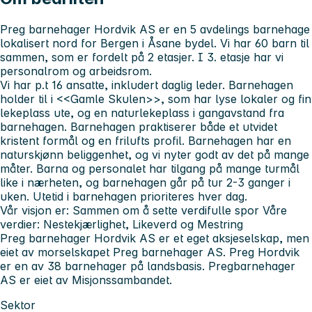
Preg barnehager Hordvik AS er en 5 avdelings barnehage
lokalisert nord for Bergen i Åsane bydel. Vi har 60 barn til
sammen, som er fordelt på 2 etasjer. I 3. etasje har vi
personalrom og arbeidsrom.
Vi har p.t 16 ansatte, inkludert daglig leder. Barnehagen
holder til i <<Gamle Skulen>>, som har lyse lokaler og fin
lekeplass ute, og en naturlekeplass i gangavstand fra
barnehagen. Barnehagen praktiserer både et utvidet
kristent formål og en frilufts profil. Barnehagen har en
naturskjønn beliggenhet, og vi nyter godt av det på mange
måter. Barna og personalet har tilgang på mange turmål
like i nærheten, og barnehagen går på tur 2-3 ganger i
uken. Utetid i barnehagen prioriteres hver dag.
Vår visjon er: Sammen om å sette verdifulle spor Våre
verdier: Nestekjærlighet, Likeverd og Mestring
Preg barnehager Hordvik AS er et eget aksjeselskap, men
eiet av morselskapet Preg barnehager AS. Preg Hordvik
er en av 38 barnehager på landsbasis. Pregbarnehager
AS er eiet av Misjonssambandet.
Sektor