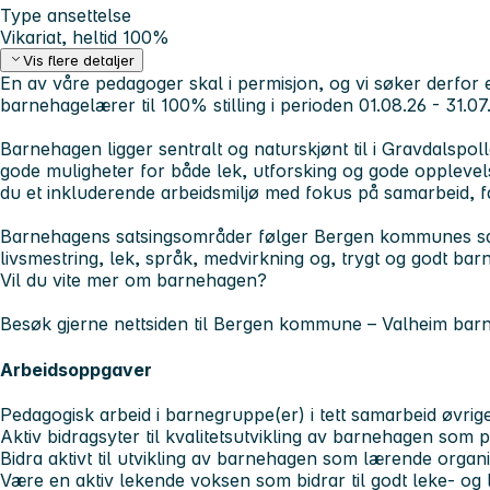
Type ansettelse
Vikariat, heltid 100%
Vis flere detaljer
En av våre pedagoger skal i permisjon, og vi søker derfor e
barnehagelærer til 100% stilling i perioden 01.08.26 - 31.0
Barnehagen ligger sentralt og naturskjønt til i Gravdalspo
gode muligheter for både lek, utforsking og gode opplevel
du et inkluderende arbeidsmiljø med fokus på samarbeid, fag
Barnehagens satsingsområder følger Bergen kommunes sa
livsmestring, lek, språk, medvirkning og, trygt og godt bar
Vil du vite mer om barnehagen?
Besøk gjerne nettsiden til Bergen kommune – Valheim bar
Arbeidsoppgaver
Pedagogisk arbeid i barnegruppe(er) i tett samarbeid øvrige
Aktiv bidragsyter til kvalitetsutvikling av barnehagen som p
Bidra aktivt til utvikling av barnehagen som lærende organ
Være en aktiv lekende voksen som bidrar til godt leke- og 