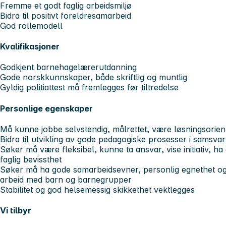
Fremme et godt faglig arbeidsmiljø
Bidra til positivt foreldresamarbeid
God rollemodell
Kvalifikasjoner
Godkjent barnehagelærerutdanning
Gode norskkunnskaper, både skriftlig og muntlig
Gyldig politiattest må fremlegges før tiltredelse
Personlige egenskaper
Må kunne jobbe selvstendig, målrettet, være løsningsorient
Bidra til utvikling av gode pedagogiske prosesser i sams
Søker må være fleksibel, kunne ta ansvar, vise initiativ, 
faglig bevissthet
Søker må ha gode samarbeidsevner, personlig egnethet og
arbeid med barn og barnegrupper
Stabilitet og god helsemessig skikkethet vektlegges
Vi tilbyr