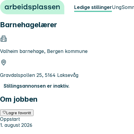
Hopp til innhold
Ledige stillinger
Ung
Somm
Barnehagelærer
Valheim barnehage, Bergen kommune
Gravdalspollen 25, 5164 Laksevåg
Stillingsannonsen er inaktiv.
Om jobben
Lagre favoritt
Oppstart
1. august 2026