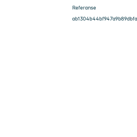
Referanse
ab1304b44bf947a9b89dbfa