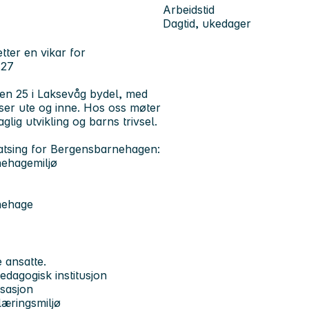
Arbeidstid
Dagtid, ukedager
tter en vikar for
7.27
llen 25 i Laksevåg bydel, med
ser ute og inne. Hos oss møter
lig utvikling og barns trivsel.
tsing for Bergensbarnehagen:
nehagemiljø
nehage
 ansatte.
edagogisk institusjon
isasjon
læringsmiljø