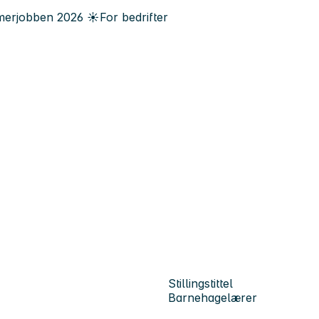
erjobben
2026
☀️
For bedrifter
Stillingstittel
Barnehagelærer