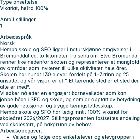
Type ansettelse
Vikariat, heltid 100%
Antall stillinger
1
Arbeidsspråk
Norsk
Hempa skole og SFO ligger i naturskjønne omgivelser i
Brumunddal ca. to kilometer fra sentrum. Elva Brumunda
renner like nedenfor skolen og representerer et mangfold
av områder som inviterer til ulike aktiviteter hele året.
Skolen har rundt 130 elever fordelt på 1.-7.trinn og 25
ansatte, og vår visjon er at " Et lærende sted er et sted der
alle er med".
Vi søker nå etter en engasjert barneveileder som kan
jobbe både i SFO og skole, og som er opptatt av betydning
av gode relasjoner og trygge læringsfellesskap.
Hempa skole og SFO har ledig inntil 100% vikariat for
skoleåret 2026/2027. Stillingsprosenten fastsettes endeling
ved skolestart, på bakgrunn av behov.
Arbeidsoppgaver:
Veilede og følge opp enkeltelever og elevgrupper i