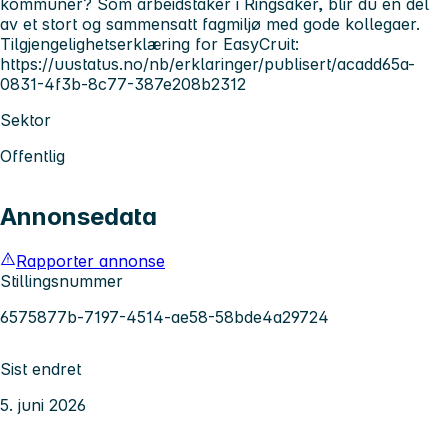
kommuner? Som arbeidstaker i Ringsaker, blir du en del
av et stort og sammensatt fagmiljø med gode kollegaer.
Tilgjengelighetserklæring for EasyCruit:
https://uustatus.no/nb/erklaringer/publisert/acadd65a-
0831-4f3b-8c77-387e208b2312
Sektor
Offentlig
Annonsedata
Rapporter annonse
Stillingsnummer
6575877b-7197-4514-ae58-58bde4a29724
Sist endret
5. juni 2026