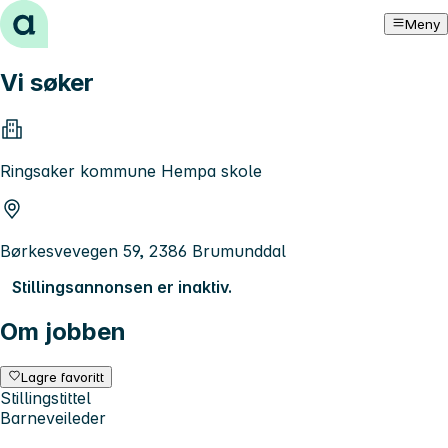
Hopp til innhold
Meny
Vi søker
Ringsaker kommune Hempa skole
Børkesvevegen 59, 2386 Brumunddal
Stillingsannonsen er inaktiv.
Om jobben
Lagre favoritt
Stillingstittel
Barneveileder