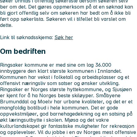
søker unntas i offentlig søkerliste dersom søkeren selv
ber om det. Det gjøres oppmerksom på at en søknad kan
bli gjort offentlig selv om søkeren har bedt om å ikke bli
ført opp søkerlista. Søkeren vil i tilfellet bli varslet om
dette.
Link til søknadsskjema:
Søk her
Om bedriften
Ringsaker kommune er med sine om lag 36.000
innbyggere den klart største kommunen i Innlandet.
Kommunen har vekst i folketall og arbeidsplasser og et
offensivt næringsliv som satser og ønsker utvikling.
Ringsaker er Norges største hyttekommune, og Sjusjøen
er kjent for å ha Norges beste skiløyper. Småbyene
Brumunddal og Moelv har urbane kvaliteter, og det er et
mangfoldig botilbud i hele kommunen. Det er gode
oppvekstmiljøer, god barnehagedekning og en satsing på
økt læringsutbytte i skolen. Mjøsa og det vakre
kulturlandskapet gir fantastiske muligheter for rekreasjon
og opplevelser. Vil du jobbe i en av Norges mest offensive