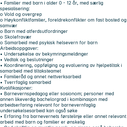
• Familier med barn i alder 0 - 12 år, med særlig
spesialisering:
o Vold og overgrep
o Høykonfliktfamilier, foreldrekonflikter om fast bosted og
samvær
o Barn med atferdsutfordringer
o Skolefravær
o Samarbeid med psykisk helsevern for barn
Arbeidsoppgaver:
• Undersøkelse av bekymringsmeldinger
• Vedtak og beslutninger
• Koordinering, oppfølging og evaluering av hjelpetiltak i
samarbeid med tiltaksteamet
• Familieråd og annet nettverksarbeid
• Tverrfaglig samarbeid
Kvalifikasjoner:
• Barnevernspedagog eller sosionom; personer med
annen likeverdig bachelorgrad i kombinasjon med
arbeidserfaring relevant for barnevernfaglig
undersøkelsesarbeid kan også søke
• Erfaring fra barnevernets førstelinje eller annet relevant
arbeid med barn og familier er ønskelig