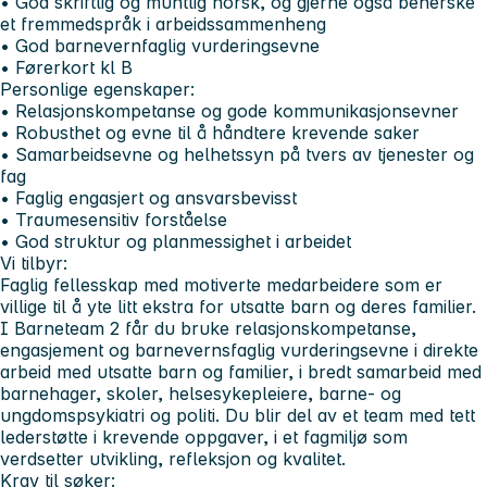
• God skriftlig og muntlig norsk, og gjerne også beherske
et fremmedspråk i arbeidssammenheng
• God barnevernfaglig vurderingsevne
• Førerkort kl B
Personlige egenskaper:
• Relasjonskompetanse og gode kommunikasjonsevner
• Robusthet og evne til å håndtere krevende saker
• Samarbeidsevne og helhetssyn på tvers av tjenester og
fag
• Faglig engasjert og ansvarsbevisst
• Traumesensitiv forståelse
• God struktur og planmessighet i arbeidet
Vi tilbyr:
Faglig fellesskap med motiverte medarbeidere som er
villige til å yte litt ekstra for utsatte barn og deres familier.
I Barneteam 2 får du bruke relasjonskompetanse,
engasjement og barnevernsfaglig vurderingsevne i direkte
arbeid med utsatte barn og familier, i bredt samarbeid med
barnehager, skoler, helsesykepleiere, barne- og
ungdomspsykiatri og politi. Du blir del av et team med tett
lederstøtte i krevende oppgaver, i et fagmiljø som
verdsetter utvikling, refleksjon og kvalitet.
Krav til søker: