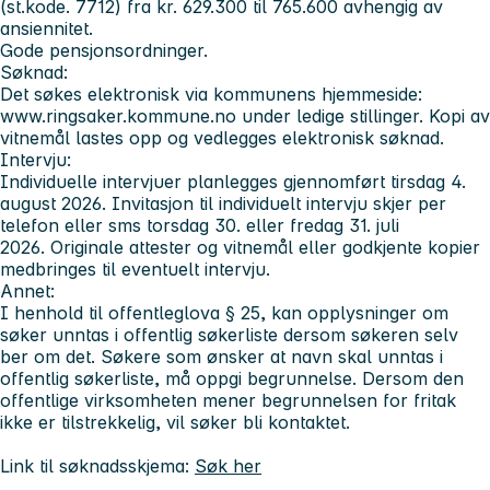
(st.kode. 7712) fra kr. 629.300 til 765.600 avhengig av
ansiennitet.
Gode pensjonsordninger.
Søknad:
Det søkes elektronisk via kommunens hjemmeside:
www.ringsaker.kommune.no under ledige stillinger. Kopi av
vitnemål lastes opp og vedlegges elektronisk søknad.
Intervju:
Individuelle intervjuer planlegges gjennomført tirsdag 4.
august 2026. Invitasjon til individuelt intervju skjer per
telefon eller sms torsdag 30. eller fredag 31. juli
2026. Originale attester og vitnemål eller godkjente kopier
medbringes til eventuelt intervju.
Annet:
I henhold til offentleglova § 25, kan opplysninger om
søker unntas i offentlig søkerliste dersom søkeren selv
ber om det. Søkere som ønsker at navn skal unntas i
offentlig søkerliste, må oppgi begrunnelse. Dersom den
offentlige virksomheten mener begrunnelsen for fritak
ikke er tilstrekkelig, vil søker bli kontaktet.
Link til søknadsskjema:
Søk her