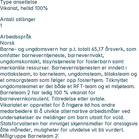
Type ansettelse
Vikariat, heltid 100%
Antall stillinger
1
Arbeidsspråk
Norsk
Barne- og ungdomsvern har p.t. totalt 65,17 årsverk, som
omfatter barneverntjeneste, barnevernvakt,
ungdomskontakt, tilsynstjeneste for fosterbarn samt
merkantile ressurser. Barnevernstjenesten er inndelt i
mottaksteam, to barneteam, ungdomsteam, tiltaksteam og
et omsorgsteam som følger opp fosterhjem. Tilknyttet
ungdomsteamet er det både et RFT-team og et miljøteam.
Barneteam 2 har ledig 100 % vikariat for
barnevernkonsulent. Tiltredelse etter avtale.
Vikariatet er opprettet for å frigjøre tid hos andre
medarbeidere til å utvikle alternartive arbeidsmåter ved
undersøkelser av meldinger om barn utsatt for vold.
Statsforvalteren har innvilget skjønnsmidler for anslagsvis
åtte måneder, muligheter for utvidelse vil bli vurdert.
Målgruppe Barneteam 2: