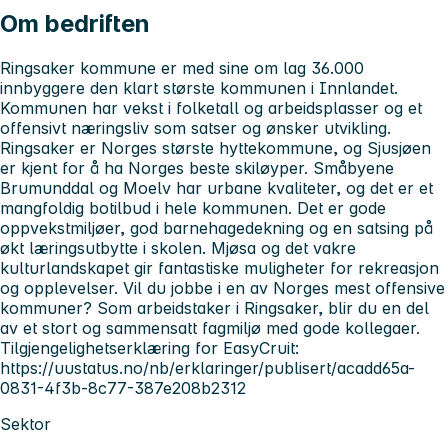
Om bedriften
Ringsaker kommune er med sine om lag 36.000
innbyggere den klart største kommunen i Innlandet.
Kommunen har vekst i folketall og arbeidsplasser og et
offensivt næringsliv som satser og ønsker utvikling.
Ringsaker er Norges største hyttekommune, og Sjusjøen
er kjent for å ha Norges beste skiløyper. Småbyene
Brumunddal og Moelv har urbane kvaliteter, og det er et
mangfoldig botilbud i hele kommunen. Det er gode
oppvekstmiljøer, god barnehagedekning og en satsing på
økt læringsutbytte i skolen. Mjøsa og det vakre
kulturlandskapet gir fantastiske muligheter for rekreasjon
og opplevelser. Vil du jobbe i en av Norges mest offensive
kommuner? Som arbeidstaker i Ringsaker, blir du en del
av et stort og sammensatt fagmiljø med gode kollegaer.
Tilgjengelighetserklæring for EasyCruit:
https://uustatus.no/nb/erklaringer/publisert/acadd65a-
0831-4f3b-8c77-387e208b2312
Sektor