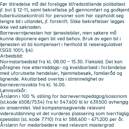
Før tiltredelse må det foreligge tilfredsstillende politiattest
jf. bvl § 12-11, samt bekreftelse på gjennomført og godkjent
tuberkulosekontroll for personer som har oppholdt seg
lengre tid i utlandet, jf. forskrift. Slike bekreftelser legges
ikke ved søknaden.
Barneverntjenesten har tjenestebiler, men søkere må
kunne disponere egen bil ved behov. Bruk av egen bil i
tjenesten vil bli kompensert i henhold til reiseregulativet
(SGS 1001, §4).
Arbeidstid:
Normalarbeidstid fra kl. 08.00 – 15.30. Fleksitid. Det kan
påregnes noe ettermiddags- og kveldsarbeid i forbindelse
med uforutsette hendelser, hjemmebesøk, familieråd og
lignende. Akuttarbeid overtas i alminnelighet av
barnevernsvakta fra kl. 16.00.
Lønnsvilkår:
Årslønn i 100 % stilling for barnevernspedagog/sosionom
(st.kode 6508/7534) fra kr 547.600 til kr 639.500 avhengig
av ansiennitet. Ved kompetansegivende relevant
videreutdanning vil det vurderes plassering som tverrfaglig
spesialist (st. kode 7710) fra kr 588.600 - 671.200 per år.
Årslønn for medarbeidere med relevant mastergrad